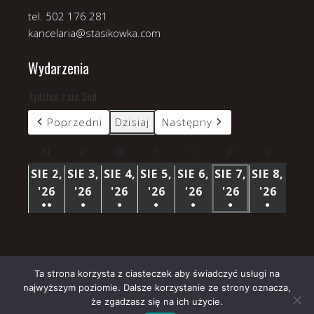
tel. 502 176 281
kancelaria@stasikowka.com
Wydarzenia
Tydzień z sie 2nd
Poprzedni
Dzisiaj
Następny
N
niedziela
P
poniedziałek
W
wtorek
Ś
środa
C
czwartek
P
piątek
S
sobota
SIE 2,
SIE 3,
SIE 4,
SIE 5,
SIE 6,
SIE 7,
SIE 8,
'26
2
'26
3
'26
4
'26
5
'26
6
'26
7
'26
8
●●
●
●
●
●
●
●
SIERPNIA
SIERPNIA
SIERPNIA
SIERPNIA
SIERPNIA
SIERPNIA
SIERP
(3
(1
(1
(1
(1
(1
(1
2026
2026
2026
2026
2026
2026
2026
WYDARZENIA)
WYDARZENIE)
WYDARZENIE)
WYDARZENIE)
WYDARZENIE)
WYDARZENIE)
WYDARZ
Ta strona korzysta z ciasteczek aby świadczyć usługi na
najwyższym poziomie. Dalsze korzystanie ze strony oznacza,
Copyright © 2026 Parafia Stasikówka.
że zgadzasz się na ich użycie.
Church
WordPress Theme by themehall.com