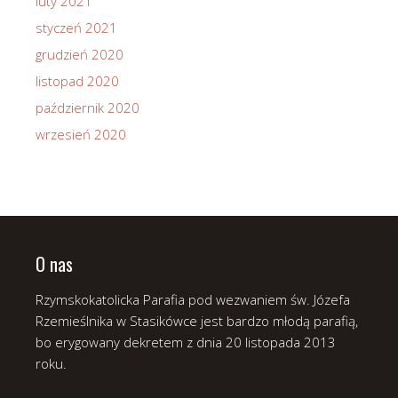
luty 2021
styczeń 2021
grudzień 2020
listopad 2020
październik 2020
wrzesień 2020
O nas
Rzymskokatolicka Parafia pod wezwaniem św. Józefa
Rzemieślnika w Stasikówce jest bardzo młodą parafią,
bo erygowany dekretem z dnia 20 listopada 2013
roku.