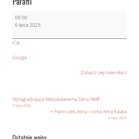
Parafii
W
09:00
int.
6 lipca 2025
Parafian,
ofiarodawców,
iCal
fundatorów,
dobrodziejów
Google
naszej
Parafii
Zobacz cały kalendarz
Wynagradzająca Niepokalanemu Sercu NMP
5 lipca 2025
+ Franciszek, Anna i córka Anna Kalata
6 lipca 2025
Ostatnie wpisy