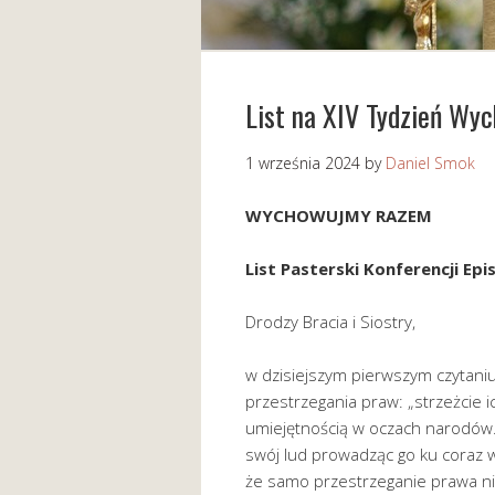
List na XIV Tydzień Wy
1 września 2024
by
Daniel Smok
WYCHOWUJMY RAZEM
List Pasterski Konferencji Ep
Drodzy Bracia i Siostry,
w dzisiejszym pierwszym czytani
przestrzegania praw: „strzeżcie i
umiejętnością w oczach narodów…
swój lud prowadząc go ku coraz w
że samo przestrzeganie prawa nie j