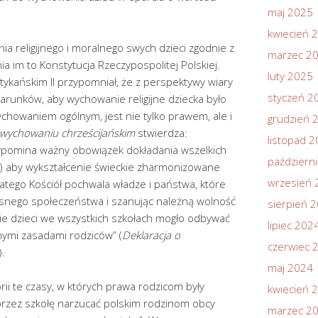
maj 2025
kwiecień 
 religijnego i moralnego swych dzieci zgodnie z
marzec 2
 im to Konstytucja Rzeczypospolitej Polskiej.
luty 2025
ykańskim II przypomniał, że z perspektywy wiary
styczeń 2
arunków, aby wychowanie religijne dziecka było
howaniem ogólnym, jest nie tylko prawem, ale i
grudzień 
 wychowaniu chrześcijańskim
stwierdza:
listopad 
ypomina ważny obowiązek dokładania wszelkich
październ
…) aby wykształcenie świeckie zharmonizowane
wrzesień 
latego Kościół pochwala władze i państwa, które
esnego społeczeństwa i szanując należną wolność
sierpień 
ie dzieci we wszystkich szkołach mogło odbywać
lipiec 202
jnymi zasadami rodziców” (
Deklaracja o
czerwiec 
).
maj 2024
orii te czasy, w których prawa rodzicom były
kwiecień 
rzez szkołę narzucać polskim rodzinom obcy
marzec 2