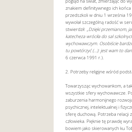
pogląd na świat, zmierzając do
znakiem definitywnego ich końca by
przedszkoli w dniu 1 września 19
wywołał szczególną radość w serc
stwierdził: „
Dzięki przemianom, jak
katecheza wróciła do sal szkolnych
wychowawczym. Osobiście bardzo 
tu powtórzyć (…): jest wam to da
6 czerwca 1991 r.).
2. Potrzeby religijne wśród pod
Towarzysząc wychowankom, a takż
wszystkie sfery wychowawcze. Pom
zaburzenia harmonijnego rozwoju 
psychicznej, intelektualnej i fiz
sferę duchową. Potrzeba relacji 
człowieka. Pięknie tę prawdę wyr
bowiem jako skierowanych ku Tobi