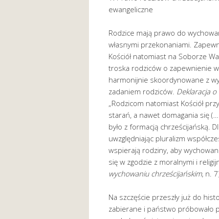
ewangeliczne
Rodzice mają prawo do wychowania
własnymi przekonaniami. Zapewnia
Kościół natomiast na Soborze Wat
troska rodziców o zapewnienie w
harmonijnie skoordynowane z wyc
zadaniem rodziców.
Deklaracja o
„Rodzicom natomiast Kościół prz
starań, a nawet domagania się (
było z formacją chrześcijańską. D
uwzględniając pluralizm współcz
wspierają rodziny, aby wychowan
się w zgodzie z moralnymi i religi
wychowaniu chrześcijańskim
, n. 7
Na szczęście przeszły już do hist
zabierane i państwo próbowało p