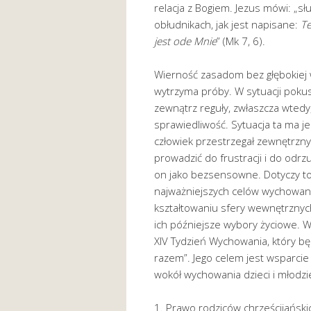
relacja z Bogiem. Jezus mówi: „sł
obłudnikach, jak jest napisane:
Te
jest ode Mnie
” (Mk 7, 6).
Wierność zasadom bez głębokiej w
wytrzyma próby. W sytuacji pokus
zewnątrz reguły, zwłaszcza wtedy,
sprawiedliwość. Sytuacja ta ma j
człowiek przestrzegał zewnętrzn
prowadzić do frustracji i do odr
on jako bezsensowne. Dotyczy to
najważniejszych celów wychowan
kształtowaniu sfery wewnętrznych
ich późniejsze wybory życiowe. W 
XIV Tydzień Wychowania, który b
razem”. Jego celem jest wsparcie 
wokół wychowania dzieci i młodzi
1. Prawo rodziców chrześcijański