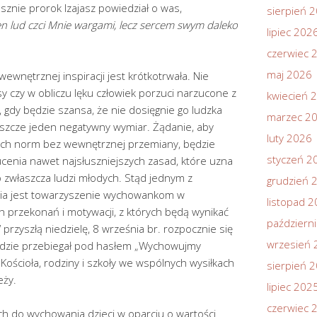
usznie prorok Izajasz powiedział o was,
sierpień 
n lud czci Mnie wargami, lecz sercem swym daleko
lipiec 202
czerwiec 
maj 2026
ewnętrznej inspiracji jest krótkotrwała. Nie
y czy w obliczu lęku człowiek porzuci narzucone z
kwiecień 
 gdy będzie szansa, że nie dosięgnie go ludzka
marzec 2
eszcze jeden negatywny wymiar. Żądanie, aby
luty 2026
ych norm bez wewnętrznej przemiany, będzie
styczeń 2
zucenia nawet najsłuszniejszych zasad, które uzna
 zwłaszcza ludzi młodych. Stąd jednym z
grudzień 
ia jest towarzyszenie wychowankom w
listopad 
 przekonań i motywacji, z których będą wynikać
październ
przyszłą niedzielę, 8 września br. rozpocznie się
wrzesień 
ędzie przebiegał pod hasłem „Wychowujmy
Kościoła, rodziny i szkoły we wspólnych wysiłkach
sierpień 
eży.
lipiec 202
czerwiec 
ch do wychowania dzieci w oparciu o wartości