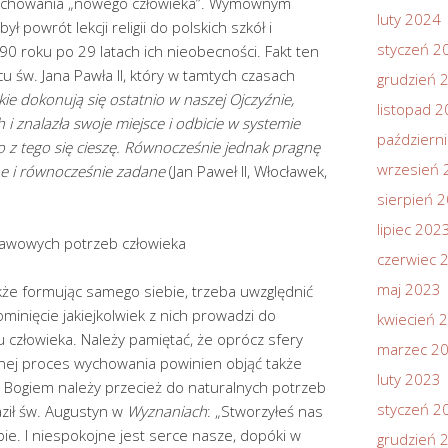
 wychowania „nowego człowieka”. Wymownym
luty 2024
ł powrót lekcji religii do polskich szkół i
styczeń 2
90 roku po 29 latach ich nieobecności. Fakt ten
u św. Jana Pawła II, który w tamtych czasach
grudzień 
ie dokonują się ostatnio w naszej Ojczyźnie,
listopad 
 i znalazła swoje miejsce i odbicie w systemie
październ
z tego się cieszę. Równocześnie jednak pragnę
wrzesień 
ne i równocześnie zadane
(Jan Paweł II, Włocławek,
sierpień 
lipiec 202
stawowych potrzeb człowieka
czerwiec 
maj 2023
e formując samego siebie, trzeba uwzględnić
inięcie jakiejkolwiek z nich prowadzi do
kwiecień 
człowieka. Należy pamiętać, że oprócz sfery
marzec 2
ycznej proces wychowania powinien objąć także
luty 2023
z Bogiem należy przecież do naturalnych potrzeb
styczeń 2
aził św. Augustyn w
Wyznaniach
: „Stworzyłeś nas
e. I niespokojne jest serce nasze, dopóki w
grudzień 