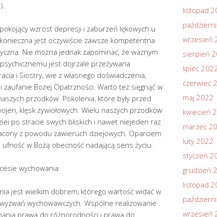
).
listopad 
październ
pokojący wzrost depresji i zaburzeń lękowych u
wrzesień 
h konieczna jest oczywiście zawsze kompetentna
ryczna. Nie można jednak zapominać, że ważnym
sierpień 
 psychicznemu jest dojrzale przeżywana
lipiec 202
racia i Siostry, wie z własnego doświadczenia,
czerwiec 
 i zaufanie Bożej Opatrzności. Warto też sięgnąć w
maj 2022
 naszych przodków. Pokolenia, które były przed
wojen, klęsk żywiołowych. Wielu naszych przodków
kwiecień 
i po stracie swych bliskich i nawet niejeden raz
marzec 2
acony z powodu zawieruch dziejowych. Oparciem
luty 2022
 i ufność w Bożą obecność nadającą sens życiu.
styczeń 2
ocesie wychowania
grudzień 
listopad 
a jest wielkim dobrem, którego wartość widać w
październ
ch wyzwań wychowawczych. Wspólne realizowanie
wrzesień 
nia prawa do różnorodności i prawa do