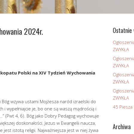
chowania 2024r.
Ostatnie 
Ogłoszeni
ZWYKŁA
Ogłoszeni
ZWYKŁA
iskopatu Polski na XIV Tydzień Wychowania
Ogłoszeni
ZWYKŁA
Ogłoszeni
ZWYKŁA
u Bóg wzywa ustami Mojżesza naród izraelski do
45 Piesza 
ch i wypełniajcie je, bo one są waszą mądrością i
” (Pwt 4, 6). Bóg jako Dobry Pedagog wychowuje
iększej doskonałości. Jezus w Ewangelii naucza,
Archiwa
est istotą religii. Najważniejsza jest w niej żywa