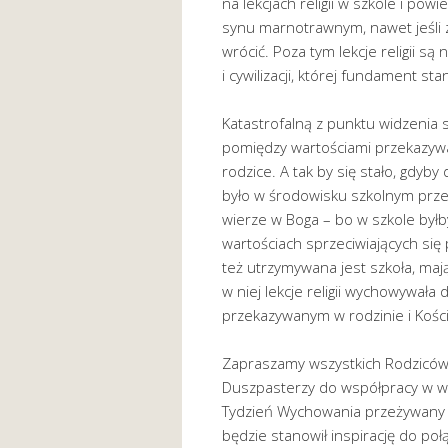
na lekcjach religii w szkole i pow
synu marnotrawnym, nawet jeśli z
wrócić. Poza tym lekcje religii s
i cywilizacji, której fundament st
Katastrofalną z punktu widzenia
pomiędzy wartościami przekazywan
rodzice. A tak by się stało, gdyb
było w środowisku szkolnym prz
wierze w Boga – bo w szkole był
wartościach sprzeciwiających się 
też utrzymywana jest szkoła, ma
w niej lekcje religii wychowywała
przekazywanym w rodzinie i Kości
Zapraszamy wszystkich Rodziców,
Duszpasterzy do współpracy w wy
Tydzień Wychowania przeżywany
będzie stanowił inspirację do poł