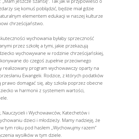
ie: „Mam jeszcze szansę”. Tak jak w przypowieści o
darzy się komuś pobłądzić, będzie miał gdzie
ą naturalnym elementem edukacji w naszej kulturze
anowi chrześcijaństwo.
 skuteczności wychowania byłaby sprzeczność
ymi przez szkołę a tymi, jakie przekazują
y dziecko wychowywane w rodzinie chrześcijańskiej,
ekonywane do czegoś zupełnie przeciwnego
by realizowany program wychowawczy oparty na
przesłaniu Ewangelii. Rodzice, z których podatków
ją prawo domagać się, aby szkoła poprzez obecne
 dziecko w harmonii z systemem wartości,
ele.
 Nauczycieli i Wychowawców, Katechetów i
chowaniu dzieci i młodzieży. Mamy nadzieję, że
 w tym roku pod hasłem „Wychowujmy razem”
ączenia wysiłków w tym dziele.