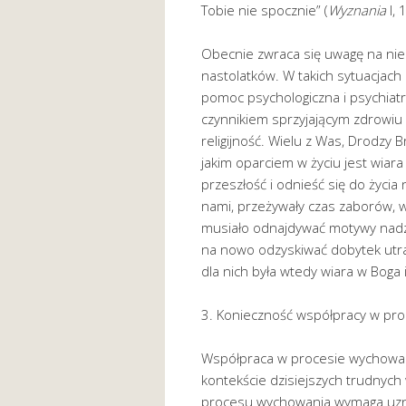
Tobie nie spocznie” (
Wyznania
I, 1
Obecnie zwraca się uwagę na nie
nastolatków. W takich sytuacjac
pomoc psychologiczna i psychiat
czynnikiem sprzyjającym zdrowiu
religijność. Wielu z Was, Drodzy B
jakim oparciem w życiu jest wiara
przeszłość i odnieść się do życia
nami, przeżywały czas zaborów, 
musiało odnajdywać motywy nadzie
na nowo odzyskiwać dobytek utr
dla nich była wtedy wiara w Boga
3. Konieczność współpracy w pr
Współpraca w procesie wychowani
kontekście dzisiejszych trudny
procesu wychowania wymaga uzna