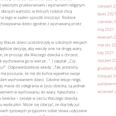
z własnymi przekonaniami i wyznaniem religijnym.
sierpień 
dla tych wartości, w których rodzice chcą
lipiec 202
na tego w żaden sposób zniszczyć. Rodzice
czerwiec 
ychowywania dzieci zgodnie z wyznawaną przez
maj 2021
kwiecień 
by Wasze dzieci uczestniczyły w szkolnych lekcjach
marzec 2
djęliście decyzję, aby weszły one na drogę wiary.
luty 2021
, że prosząc dla Waszego dziecka o chrzest,
styczeń 2
k wychowania go w wierze…”. I zapytał: „Czy
u?”. Odpowiedzieliście wtedy: „Tak, jesteśmy
grudzień 
 ma poczucie, że nie do końca wypełnia swoje
listopad 
kim wychowaniem dzieci. Szkolne lekcje religii,
październ
ą Wy macie do odegrania w życiu dziecka, są jednak
wrzesień 
twieniem w wychowaniu do wiary. Katecheta –
a świecka – zasieje w sercu Waszego dziecka
u wyda plon. Może się zdarzyć, że dojrzały już
niach życiowych przypomni sobie słowa usłyszane