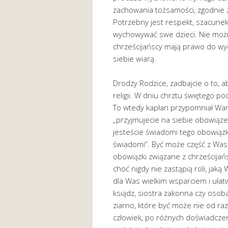
zachowania tożsamości, zgodnie 
Potrzebny jest respekt, szacunek 
wychowywać swe dzieci. Nie moż
chrześcijańscy mają prawo do w
siebie wiarą.
Drodzy Rodzice, zadbajcie o to, a
religii. W dniu chrztu świętego po
To wtedy kapłan przypomniał Wam
„przyjmujecie na siebie obowiąze
jesteście świadomi tego obowiązk
świadomi”. Być może część z Was
obowiązki związane z chrześcijańs
choć nigdy nie zastąpią roli, jak
dla Was wielkim wsparciem i uła
ksiądz, siostra zakonna czy osob
ziarno, które być może nie od raz
człowiek, po różnych doświadcze