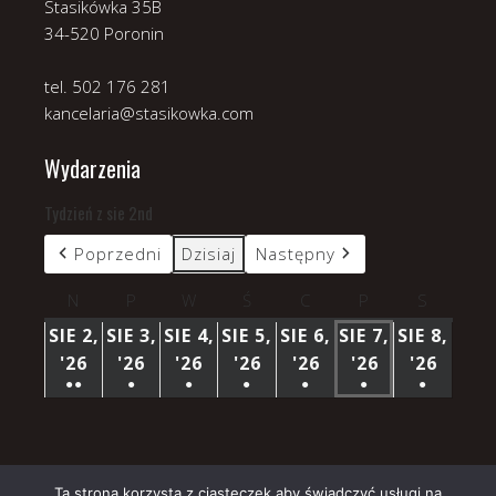
Stasikówka 35B
34-520 Poronin
tel. 502 176 281
kancelaria@stasikowka.com
Wydarzenia
Tydzień z sie 2nd
Poprzedni
Dzisiaj
Następny
N
niedziela
P
poniedziałek
W
wtorek
Ś
środa
C
czwartek
P
piątek
S
sobota
SIE 2,
SIE 3,
SIE 4,
SIE 5,
SIE 6,
SIE 7,
SIE 8,
'26
2
'26
3
'26
4
'26
5
'26
6
'26
7
'26
8
●●
●
●
●
●
●
●
SIERPNIA
SIERPNIA
SIERPNIA
SIERPNIA
SIERPNIA
SIERPNIA
SIERP
(3
(1
(1
(1
(1
(1
(1
2026
2026
2026
2026
2026
2026
2026
WYDARZENIA)
WYDARZENIE)
WYDARZENIE)
WYDARZENIE)
WYDARZENIE)
WYDARZENIE)
WYDARZ
Ta strona korzysta z ciasteczek aby świadczyć usługi na