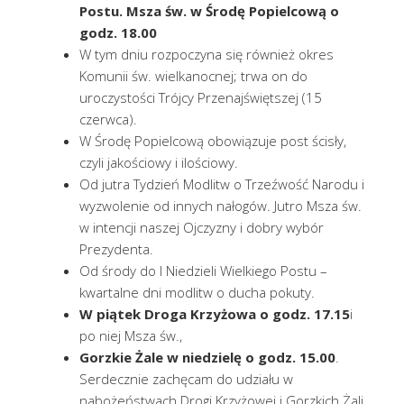
Postu.
Msza św. w Środę Popielcową o
godz. 18.00
W tym dniu rozpoczyna się również okres
Komunii św. wielkanocnej; trwa on do
uroczystości Trójcy Przenajświętszej (15
czerwca).
W Środę Popielcową obowiązuje post ścisły,
czyli jakościowy i ilościowy.
Od jutra Tydzień Modlitw o Trzeźwość Narodu i
wyzwolenie od innych nałogów. Jutro Msza św.
w intencji naszej Ojczyzny i dobry wybór
Prezydenta.
Od środy do I Niedzieli Wielkiego Postu –
kwartalne dni modlitw o ducha pokuty.
W piątek Droga Krzyżowa o godz. 17.15
i
po niej Msza św.,
Gorzkie Żale w niedzielę o godz. 15.00
.
Serdecznie zachęcam do udziału w
nabożeństwach Drogi Krzyżowej i Gorzkich Żali,