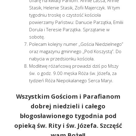
ofiarę na kwiaty Paniom: Annie Lassa, Annie
Stasik, Helenie Stasik, Zofii Majerczyk. W tym
tygodniu troskę o czystość kościoła
powierzamy Państwu: Danucie Parzątka, Emilii
Dorula i Teresie Parzątka. Sprzątanie w
sobotę.
Polecam kolejny numer ,,Gościa Niedzielnego”
oraz magazynu gminnego ,,Pod Koszystą’’. Do
nabycia w przedsionku kościoła.
Modlitwę różańcową prowadzi dziś po Mszy
św. o godz. 9.00 męska Róża św. Józefa, za
tydzień Róża Niepokalanego Serca Maryi.
Wszystkim Gościom i Parafianom
dobrej niedzieli i całego
błogosławionego tygodnia pod
opieką św. Rity i św. Józefa. Szczęść
wam Boże!!