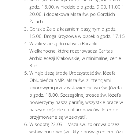
godz. 18.00, w niedziele o godz. 9.00, 11.00 i
20.00. i dodatkowa Msza św. po Gorzkich
Żalach.
Gorzkie Żale z kazaniem pasyjnym o godz.
15.00. Droga Krzyżowa w piątek o godz. 17.15
W zakrystii są do nabycia Baranki
Wielkanocne, które rozprowadza Caritas
Archidiecezji Krakowskiej w minimalnej cenie
8 zł.
W najbliższą środę Uroczystość św. Józefa
Oblubieńca NMP. Msza św. z intencjami
zbiorowymi przez wstawiennictwo św. Józefa
o godz. 18.00. Szczególnej trosce św. Józefa
powierzymy naszą parafię, wszystkie prace w
naszym kościele i o ofiarodawców. Intencje
przyjmowane są w zakrystii.
W sobotę 22.03 – Msza św. zbiorowa przez
wstawiennictwo św. Rity z poświęceniem róż i