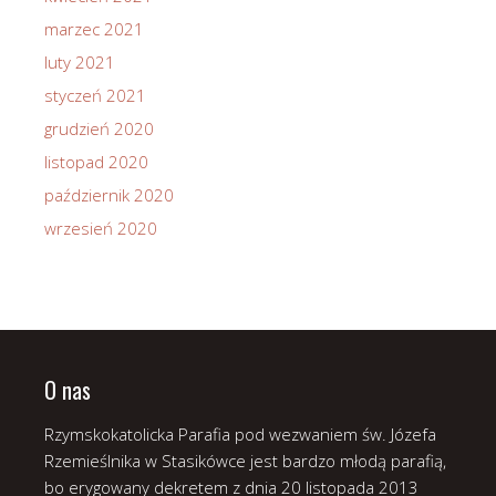
marzec 2021
luty 2021
styczeń 2021
grudzień 2020
listopad 2020
październik 2020
wrzesień 2020
O nas
Rzymskokatolicka Parafia pod wezwaniem św. Józefa
Rzemieślnika w Stasikówce jest bardzo młodą parafią,
bo erygowany dekretem z dnia 20 listopada 2013