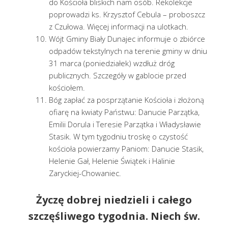
do Kościoła bliskich nam osób. Rekolekcje
poprowadzi ks. Krzysztof Cebula – proboszcz
z Czułowa. Więcej informacji na ulotkach.
Wójt Gminy Biały Dunajec informuje o zbiórce
odpadów tekstylnych na terenie gminy w dniu
31 marca (poniedziałek) wzdłuż dróg
publicznych. Szczegóły w gablocie przed
kościołem.
Bóg zapłać za posprzątanie Kościoła i złożoną
ofiarę na kwiaty Państwu: Danucie Parzątka,
Emilii Dorula i Teresie Parzątka i Władysławie
Stasik. W tym tygodniu troskę o czystość
kościoła powierzamy Paniom: Danucie Stasik,
Helenie Gał, Helenie Świątek i Halinie
Zaryckiej-Chowaniec.
Życzę dobrej niedzieli i całego
szczęśliwego tygodnia. Niech św.