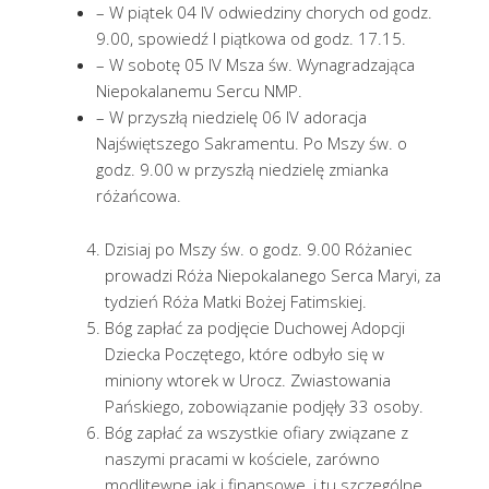
– W piątek 04 IV odwiedziny chorych od godz.
9.00, spowiedź I piątkowa od godz. 17.15.
– W sobotę 05 IV Msza św. Wynagradzająca
Niepokalanemu Sercu NMP.
– W przyszłą niedzielę 06 IV adoracja
Najświętszego Sakramentu. Po Mszy św. o
godz. 9.00 w przyszłą niedzielę zmianka
różańcowa.
Dzisiaj po Mszy św. o godz. 9.00 Różaniec
prowadzi Róża Niepokalanego Serca Maryi, za
tydzień Róża Matki Bożej Fatimskiej.
Bóg zapłać za podjęcie Duchowej Adopcji
Dziecka Poczętego, które odbyło się w
miniony wtorek w Urocz. Zwiastowania
Pańskiego, zobowiązanie podjęły 33 osoby.
Bóg zapłać za wszystkie ofiary związane z
naszymi pracami w kościele, zarówno
modlitewne jak i finansowe, i tu szczególne