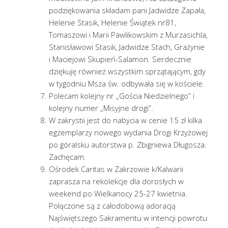
podziękowania składam pani Jadwidze Zapała,
Helenie Stasik, Helenie Świątek nr81,
Tomaszowi i Marii Pawlikowskim z Murzasichla,
Stanisławowi Stasik, Jadwidze Stach, Grażynie
i Maciejowi Skupień-Salamon. Serdecznie
dziękuję również wszystkim sprzątającym, gdy
w tygodniu Msza św. odbywała się w kościele.
Polecam kolejny nr „Gościa Niedzielnego” i
kolejny numer „Misyjne drogi”.
W zakrystii jest do nabycia w cenie 15 zł kilka
egzemplarzy nowego wydania Drogi Krzyżowej
po góralsku autorstwa p. Zbigniewa Długosza.
Zachęcam.
Ośrodek Caritas w Zakrzowie k/Kalwarii
zaprasza na rekolekcje dla dorosłych w
weekend po Wielkanocy 25-27 kwietnia.
Połączone są z całodobową adoracją
Najświętszego Sakramentu w intencji powrotu