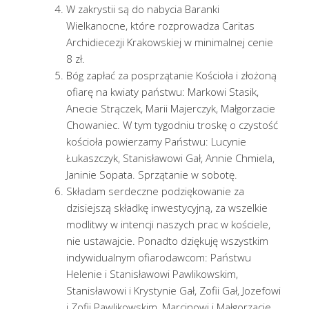
W zakrystii są do nabycia Baranki
Wielkanocne, które rozprowadza Caritas
Archidiecezji Krakowskiej w minimalnej cenie
8 zł.
Bóg zapłać za posprzątanie Kościoła i złożoną
ofiarę na kwiaty państwu: Markowi Stasik,
Anecie Strączek, Marii Majerczyk, Małgorzacie
Chowaniec. W tym tygodniu troskę o czystość
kościoła powierzamy Państwu: Lucynie
Łukaszczyk, Stanisławowi Gał, Annie Chmiela,
Janinie Sopata. Sprzątanie w sobotę.
Składam serdeczne podziękowanie za
dzisiejszą składkę inwestycyjną, za wszelkie
modlitwy w intencji naszych prac w kościele,
nie ustawajcie. Ponadto dziękuję wszystkim
indywidualnym ofiarodawcom: Państwu
Helenie i Stanisławowi Pawlikowskim,
Stanisławowi i Krystynie Gał, Zofii Gał, Jozefowi
i Zofii Pawlikowskim, Marcinowi i Małgorzacie