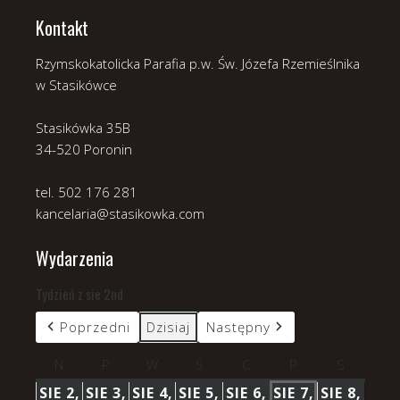
Kontakt
Rzymskokatolicka Parafia p.w. Św. Józefa Rzemieślnika
w Stasikówce
Stasikówka 35B
34-520 Poronin
tel. 502 176 281
kancelaria@stasikowka.com
Wydarzenia
Tydzień z sie 2nd
Poprzedni
Dzisiaj
Następny
N
niedziela
P
poniedziałek
W
wtorek
Ś
środa
C
czwartek
P
piątek
S
sobota
SIE 2,
SIE 3,
SIE 4,
SIE 5,
SIE 6,
SIE 7,
SIE 8,