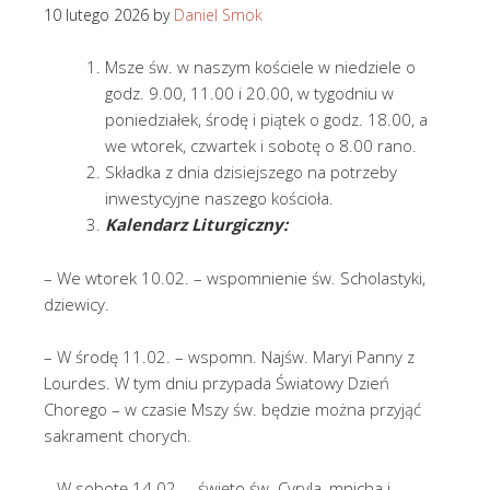
10 lutego 2026
by
Daniel Smok
Msze św. w naszym kościele w niedziele o
godz. 9.00, 11.00 i 20.00, w tygodniu w
poniedziałek, środę i piątek o godz. 18.00, a
we wtorek, czwartek i sobotę o 8.00 rano.
Składka z dnia dzisiejszego na potrzeby
inwestycyjne naszego kościoła.
Kalendarz Liturgiczny:
– We wtorek 10.02. – wspomnienie św. Scholastyki,
dziewicy.
– W środę 11.02. – wspomn. Najśw. Maryi Panny z
Lourdes. W tym dniu przypada Światowy Dzień
Chorego – w czasie Mszy św. będzie można przyjąć
sakrament chorych.
– W sobotę 14.02. – święto św. Cyryla, mnicha i