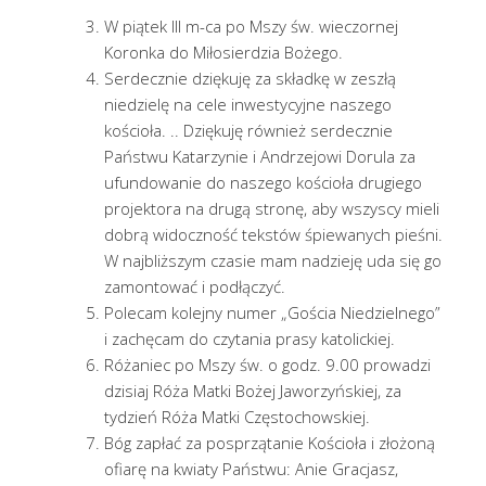
W piątek III m-ca po Mszy św. wieczornej
Koronka do Miłosierdzia Bożego.
Serdecznie dziękuję za składkę w zeszłą
niedzielę na cele inwestycyjne naszego
kościoła. .. Dziękuję również serdecznie
Państwu Katarzynie i Andrzejowi Dorula za
ufundowanie do naszego kościoła drugiego
projektora na drugą stronę, aby wszyscy mieli
dobrą widoczność tekstów śpiewanych pieśni.
W najbliższym czasie mam nadzieję uda się go
zamontować i podłączyć.
Polecam kolejny numer „Gościa Niedzielnego”
i zachęcam do czytania prasy katolickiej.
Różaniec po Mszy św. o godz. 9.00 prowadzi
dzisiaj Róża Matki Bożej Jaworzyńskiej, za
tydzień Róża Matki Częstochowskiej.
Bóg zapłać za posprzątanie Kościoła i złożoną
ofiarę na kwiaty Państwu: Anie Gracjasz,