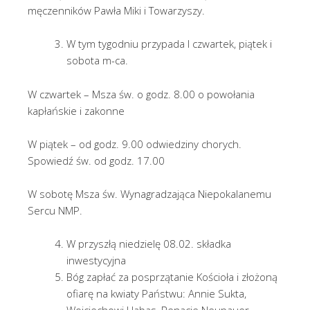
męczenników Pawła Miki i Towarzyszy.
W tym tygodniu przypada I czwartek, piątek i
sobota m-ca.
W czwartek – Msza św. o godz. 8.00 o powołania
kapłańskie i zakonne
W piątek – od godz. 9.00 odwiedziny chorych.
Spowiedź św. od godz. 17.00
W sobotę Msza św. Wynagradzająca Niepokalanemu
Sercu NMP.
W przyszłą niedzielę 08.02. składka
inwestycyjna
Bóg zapłać za posprzątanie Kościoła i złożoną
ofiarę na kwiaty Państwu: Annie Sukta,
Wojciechowi Habas, Renacie Neupauer,