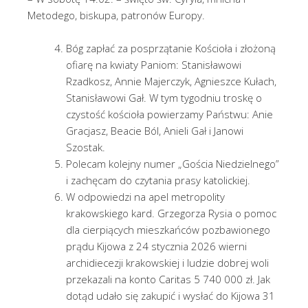
Metodego, biskupa, patronów Europy.
Bóg zapłać za posprzątanie Kościoła i złożoną
ofiarę na kwiaty Paniom: Stanisławowi
Rzadkosz, Annie Majerczyk, Agnieszce Kułach,
Stanisławowi Gał. W tym tygodniu troskę o
czystość kościoła powierzamy Państwu: Anie
Gracjasz, Beacie Ból, Anieli Gał i Janowi
Szostak.
Polecam kolejny numer „Gościa Niedzielnego”
i zachęcam do czytania prasy katolickiej.
W odpowiedzi na apel metropolity
krakowskiego kard. Grzegorza Rysia o pomoc
dla cierpiących mieszkańców pozbawionego
prądu Kijowa z 24 stycznia 2026 wierni
archidiecezji krakowskiej i ludzie dobrej woli
przekazali na konto Caritas 5 740 000 zł. Jak
dotąd udało się zakupić i wysłać do Kijowa 31