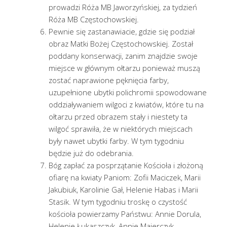
prowadzi Róża MB Jaworzyńskiej, za tydzień
Róża MB Częstochowskiej.
Pewnie się zastanawiacie, gdzie się podział
obraz Matki Bożej Częstochowskiej. Został
poddany konserwacji, zanim znajdzie swoje
miejsce w głównym ołtarzu ponieważ muszą
zostać naprawione pęknięcia farby,
uzupełnione ubytki polichromii spowodowane
oddziaływaniem wilgoci z kwiatów, które tu na
ołtarzu przed obrazem stały i niestety ta
wilgoć sprawiła, że w niektórych miejscach
były nawet ubytki farby. W tym tygodniu
będzie już do odebrania.
Bóg zapłać za posprzątanie Kościoła i złożoną
ofiarę na kwiaty Paniom: Zofii Maciczek, Marii
Jakubiuk, Karolinie Gał, Helenie Habas i Marii
Stasik. W tym tygodniu troskę o czystość
kościoła powierzamy Państwu: Annie Dorula,
Helenie Łukaszczyk, Annie Majerczyk.