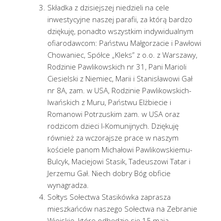
Składka z dzisiejszej niedzieli na cele
inwestycyjne naszej parafii, za którą bardzo
dziękuję, ponadto wszystkim indywidualnym
ofiarodawcom: Państwu Małgorzacie i Pawłowi
Chowaniec, Spółce „Kleks” z o.o. z Warszawy,
Rodzinie Pawlikowskich nr 31, Pani Marioli
Ciesielski z Niemiec, Marii i Stanisławowi Gał
nr 8A, zam. w USA, Rodzinie Pawlikowskich-
Iwańskich z Muru, Państwu Elżbiecie i
Romanowi Potrzuskim zam. w USA oraz
rodzicom dzieci I-Komunijnych. Dziękuję
również za wczorajsze prace w naszym
kościele panom Michałowi Pawlikowskiemu-
Bulcyk, Maciejowi Stasik, Tadeuszowi Tatar i
Jerzemu Gał. Niech dobry Bóg obficie
wynagradza.
Sołtys Sołectwa Stasikówka zaprasza
mieszkańców naszego Sołectwa na Zebranie
Wiejskie, które odbędzie się 15 maja