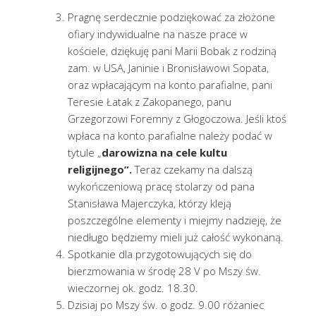
Pragnę serdecznie podziękować za złożone
ofiary indywidualne na nasze prace w
kościele, dziękuję pani Marii Bobak z rodziną
zam. w USA, Janinie i Bronisławowi Sopata,
oraz wpłacającym na konto parafialne, pani
Teresie Łatak z Zakopanego, panu
Grzegorzowi Foremny z Głogoczowa. Jeśli ktoś
wpłaca na konto parafialne należy podać w
tytule „
darowizna na cele kultu
religijnego”.
Teraz czekamy na dalszą
wykończeniową pracę stolarzy od pana
Stanisława Majerczyka, którzy kleją
poszczególne elementy i miejmy nadzieję, że
niedługo będziemy mieli już całość wykonaną.
Spotkanie dla przygotowujących się do
bierzmowania w środę 28 V po Mszy św.
wieczornej ok. godz. 18.30.
Dzisiaj po Mszy św. o godz. 9.00 różaniec