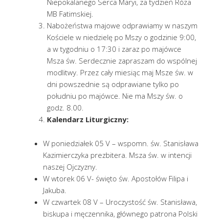
Niepokalanego Serca Maryi, za tydzień Róża
MB Fatimskiej.
Nabożeństwa majowe odprawiamy w naszym
Kościele w niedzielę po Mszy o godzinie 9:00,
a w tygodniu o 17:30 i zaraz po majówce
Msza św. Serdecznie zapraszam do wspólnej
modlitwy. Przez cały miesiąc maj Msze św. w
dni powszednie są odprawiane tylko po
południu po majówce. Nie ma Mszy św. o
godz. 8.00.
Kalendarz Liturgiczny:
W poniedziałek 05 V – wspomn. św. Stanisława
Kazimierczyka prezbitera. Msza św. w intencji
naszej Ojczyzny.
W wtorek 06 V- święto św. Apostołów Filipa i
Jakuba.
W czwartek 08 V – Uroczystość św. Stanisława,
biskupa i męczennika, głównego patrona Polski