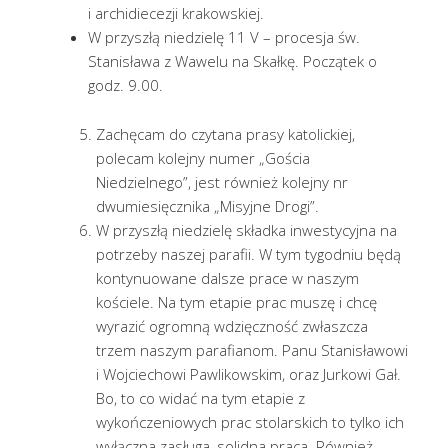
i archidiecezji krakowskiej.
W przyszłą niedzielę 11 V – procesja św.
Stanisława z Wawelu na Skałkę. Początek o
godz. 9.00.
Zachęcam do czytana prasy katolickiej,
polecam kolejny numer „Gościa
Niedzielnego”, jest również kolejny nr
dwumiesięcznika „Misyjne Drogi”.
W przyszłą niedzielę składka inwestycyjna na
potrzeby naszej parafii. W tym tygodniu będą
kontynuowane dalsze prace w naszym
kościele. Na tym etapie prac muszę i chcę
wyrazić ogromną wdzięczność zwłaszcza
trzem naszym parafianom. Panu Stanisławowi
i Wojciechowi Pawlikowskim, oraz Jurkowi Gał.
Bo, to co widać na tym etapie z
wykończeniowych prac stolarskich to tylko ich
wyłączna zasługa, solidna praca. Również