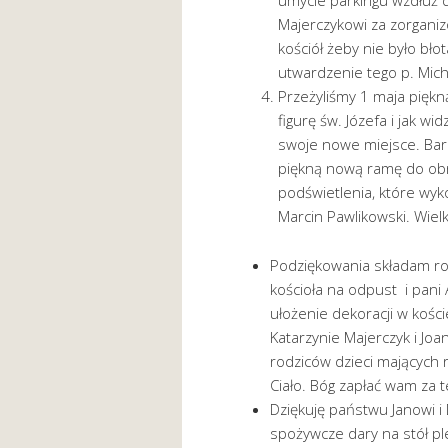
umycie parkingu wzdłuż d
Majerczykowi za zorgani
kościół żeby nie było błot
utwardzenie tego p. Mich
Przeżyliśmy 1 maja pię
figurę św. Józefa i jak wi
swoje nowe miejsce. Bar
piękną nową ramę do obr
podświetlenia, które wyko
Marcin Pawlikowski. Wielk
Podziękowania składam rod
kościoła na odpust i pani
ułożenie dekoracji w kości
Katarzynie Majerczyk i Joa
rodziców dzieci mających
Ciało. Bóg zapłać wam za t
Dziękuję państwu Janowi i
spożywcze dary na stół pl