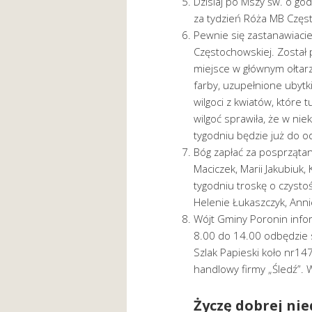
Dzisiaj po Mszy św. o go
za tydzień Róża MB Częs
Pewnie się zastanawiacie,
Częstochowskiej. Został 
miejsce w głównym ołtar
farby, uzupełnione ubyt
wilgoci z kwiatów, które 
wilgoć sprawiła, że w nie
tygodniu będzie już do o
Bóg zapłać za posprzątani
Maciczek, Marii Jakubiuk, 
tygodniu troskę o czysto
Helenie Łukaszczyk, Anni
Wójt Gminy Poronin infor
8.00 do 14.00 odbędzie s
Szlak Papieski koło nr14
handlowy firmy „Śledź”. W
Życzę dobrej nie