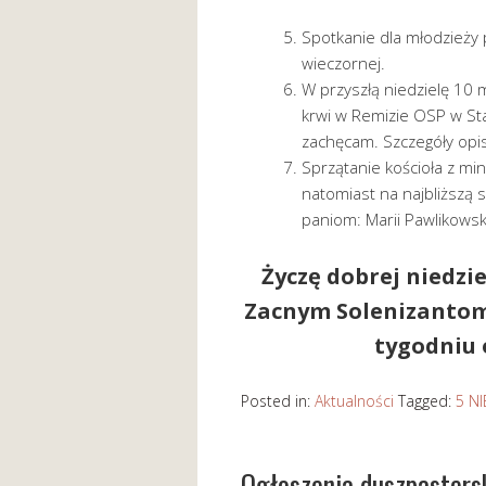
Spotkanie dla młodzieży
wieczornej.
W przyszłą niedzielę 10
krwi w Remizie OSP w St
zachęcam. Szczegóły opi
Sprzątanie kościoła z min
natomiast na najbliższą 
paniom: Marii Pawlikowskiej
Życzę dobrej niedzie
Zacnym Solenizantom 
tygodniu o
Posted in:
Aktualności
Tagged:
5 N
Ogłoszenia duszpaster