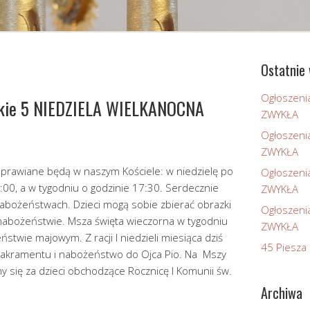
Ostatnie 
Ogłoszeni
skie 5 NIEDZIELA WIELKANOCNA
ZWYKŁA
Ogłoszeni
ZWYKŁA
rawiane będą w naszym Kościele: w niedzielę po
Ogłoszeni
9:00, a w tygodniu o godzinie 17:30. Serdecznie
ZWYKŁA
abożeństwach. Dzieci mogą sobie zbierać obrazki
Ogłoszeni
 nabożeństwie. Msza święta wieczorna w tygodniu
ZWYKŁA
twie majowym. Z racji I niedzieli miesiąca dziś
45 Piesza 
Sakramentu i nabożeństwo do Ojca Pio. Na Mszy
y się za dzieci obchodzące Rocznicę I Komunii św.
Archiwa