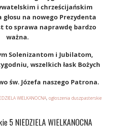
watelskim i chrześcijańskim
 głosu na nowego Prezydenta
est to sprawa naprawdę bardzo
ważna.
ym Solenizantom i Jubilatom
,
ygodniu, wszelkich łask Bożych
wo św. Józefa naszego Patrona.
IEDZIELA WIELKANOCNA
,
ogłoszenia duszpasterskie
skie 5 NIEDZIELA WIELKANOCNA