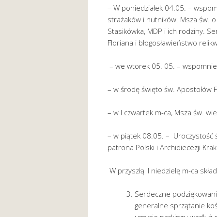
– W poniedziałek 04.05. – wspomn
strażaków i hutników. Msza św. 
Stasikówka, MDP i ich rodziny. Se
Floriana i błogosławieństwo reli
– we wtorek 05. 05. – wspomnieni
– w środę święto św. Apostołów Fil
– w I czwartek m-ca, Msza św. wi
– w piątek 08.05. – Uroczystość 
patrona Polski i Archidiecezji Kra
W przyszłą II niedzielę m-ca skła
Serdeczne podziękowani
generalne sprzątanie kośc