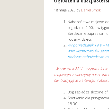
18 maja 2025
by
Daniel Smok
Nabożeństwa majowe odp
o godzinie 9:00, a w tyg
Serdecznie zapraszam do
rodziny, dzieci.
-W poniedziałek 19 V – M
wstawiennictwo św. Józef
podczas nabożeństwa ma
-W czwartek 22 V – wspomnienie ś
majowego zawierzymy nasze inten
św. tradycyjnie z intencjami zbio
Bóg zapłać za złożone ofi
Spotkanie dla przygotow
18.30