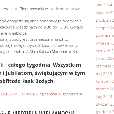
luty 2024
 przed sakr. Bierzmowania w środę po Mszy św.
styczeń 2
grudzień 
 maja odbędzie się akcja honorowego oddawania
asikówce w godzinach od 9.30 do 13.00. Gorąco
listopad 
sane w gablotce.
październ
ionej soboty jest przeniesione na jutro,
wrzesień 
sobotę troskę o czystość kościoła powierzamy
sierpień 
, Zofii Gał nr 7, Marii Kalata i Marii Gał nr 8a.
lipiec 202
li i całego tygodnia. Wszystkim
czerwiec 
i Jubilatom, świętującym w tym
maj 2023
bfitości łask Bożych.
kwiecień 
marzec 2
IEDZIELA WIELKANOCNA
,
ogłoszenia duszpasterskie
luty 2023
styczeń 2
skie 5 NIEDZIELA WIELKANOCNA
grudzień 