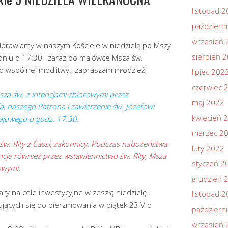
listopad 
październ
wrzesień 
rawiamy w naszym Kościele w niedzielę po Mszy
sierpień 
odniu o 17:30 i zaraz po majówce Msza św.
 wspólnej modlitwy., zapraszam młodzież,
lipiec 202
czerwiec 
sza św. z intencjami zbiorowymi przez
maj 2022
a, naszego Patrona i zawierzenie św. Józefowi
kwiecień 
jowego o godz. 17.30.
marzec 2
w. Rity z Cassi, zakonnicy. Podczas nabożeństwa
luty 2022
cje również przez wstawiennictwo św. Rity, Msza
styczeń 2
rowymi.
grudzień 
ary na cele inwestycyjne w zeszłą niedzielę..
listopad 
ujących się do bierzmowania w piątek 23 V o
październ
wrzesień 