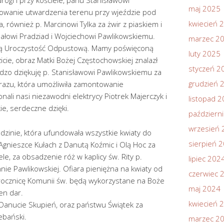
rogi i przy kościele, panu Stanisławowi
maj 2025
zowanie utwardzenia terenu przy wjeździe pod
kwiecień 
a, również p. Marcinowi Tylka za żwir z piaskiem i
ałowi Pradziad i Wojciechowi Pawlikowskiemu.
marzec 2
kną Uroczystość Odpustową. Mamy poświęconą
luty 2025
dzicie, obraz Matki Bożej Częstochowskiej znalazł
styczeń 2
dzo dziękuję p. Stanisławowi Pawlikowskiemu za
grudzień 
azu, która umożliwiła zamontowanie
nali nasi niezawodni elektrycy Piotrek Majerczyk i
listopad 
ie, serdeczne dzięki.
październ
wrzesień 
zinie, która ufundowała wszystkie kwiaty do
sierpień 
 Agnieszce Kułach z Danutą Koźmic i Olą Hoc za
ele, za obsadzenie róż w kaplicy św. Rity p.
lipiec 202
nnie Pawlikowskiej. Ofiara pieniężna na kwiaty od
czerwiec 
 rocznicę Komunii św. będą wykorzystane na Boże
maj 2024
en dar.
kwiecień 
 Danucie Skupień, oraz państwu Świątek za
ebański.
marzec 2