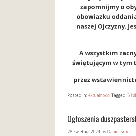
zapomnijmy o oby
obowiązku oddania
naszej Ojczyzny. J
A wszystkim
zacn
świętującym w tym t
przez wstawiennict
Posted in:
Aktualności
Tagged:
5 N
Ogłoszenia duszpaster
28 kwietnia 2024
by
Daniel Smok