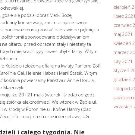
dz. 9.00 różaniec prowadzi Róża MB Jaworzyńskiej,
sierpień 
tochowskiej.
 gdzie się podział obraz Matki Bożej
lipiec 202
poddany konserwacji, zanim znajdzie swoje
czerwiec 
zu ponieważ muszą zostać naprawione pęknięcia
maj 2021
ki polichromii spowodowane oddziaływaniem
kwiecień 
tu na ołtarzu przed obrazem stały i niestety ta
których miejscach były nawet ubytki farby. W tym
marzec 2
debrania.
luty 2021
e Kościoła i złożoną ofiarę na kwiaty Paniom: Zofii
styczeń 2
Karolinie Gał, Helenie Habas i Marii Stasik. W tym
grudzień 
ść kościoła powierzamy Państwu: Annie Dorula,
e Majerczyk.
listopad 
muje, że 20 i 21 maja (wtorek i środa) od godz.
październ
ię zbiórka elektrośmieci. We wtorek w Zębie ul.
wrzesień 
7 i w środę w Poroninie ul. Kośne Hamry (plac
ięcej informacji na stronie internetowej UG.
dzieli i całego tygodnia. Nie