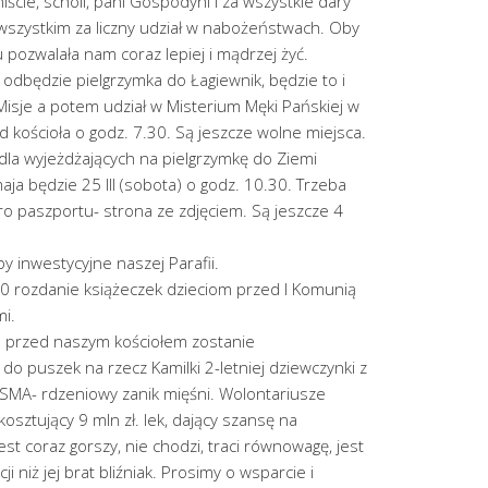
ście, scholi, pani Gospodyni i za wszystkie dary
 wszystkim za liczny udział w nabożeństwach. Oby
 pozwalała nam coraz lepiej i mądrzej żyć.
I odbędzie pielgrzymka do Łagiewnik, będzie to i
Misje a potem udział w Misterium Męki Pańskiej w
d kościoła o godz. 7.30. Są jeszcze wolne miejsca.
dla wyjeżdżających na pielgrzymkę do Ziemi
ja będzie 25 III (sobota) o godz. 10.30. Trzeba
ero paszportu- strona ze zdjęciem. Są jeszcze 4
by inwestycyjne naszej Parafii.
00 rozdanie książeczek dzieciom przed I Komunią
mi.
III przed naszym kościołem zostanie
o puszek na rzecz Kamilki 2-letniej dziewczynki z
a SMA- rdzeniowy zanik mięśni. Wolontariusze
kosztujący 9 mln zł. lek, dający szansę na
jest coraz gorszy, nie chodzi, traci równowagę, jest
ji niż jej brat bliźniak. Prosimy o wsparcie i