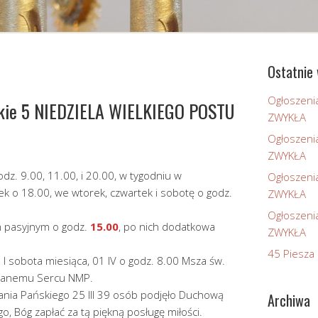
Ostatnie 
Ogłoszeni
skie 5 NIEDZIELA WIELKIEGO POSTU
ZWYKŁA
Ogłoszeni
ZWYKŁA
dz. 9.00, 11.00, i 20.00, w tygodniu w
Ogłoszeni
tek o 18.00, we wtorek, czwartek i sobotę o godz.
ZWYKŁA
Ogłoszeni
 pasyjnym o godz.
15.00
, po nich dodatkowa
ZWYKŁA
45 Piesza 
I sobota miesiąca, 01 IV o godz. 8.00 Msza św.
lanemu Sercu NMP.
nia Pańskiego 25 III 39 osób podjęło Duchową
Archiwa
, Bóg zapłać za tą piękną posługę miłości.