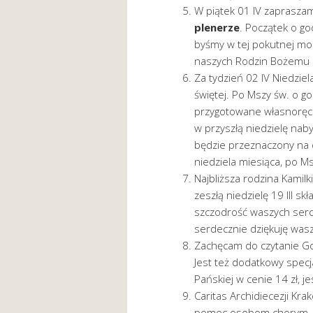
W piątek 01 IV zaprasza
plenerze
. Początek o go
byśmy w tej pokutnej modl
naszych Rodzin Bożemu M
Za tydzień 02 IV Niedzie
świętej. Po Mszy św. o g
przygotowane własnoręcz
w przyszłą niedzielę nab
będzie przeznaczony na dz
niedziela miesiąca, po M
Najbliższa rodzina Kamilki
zeszłą niedzielę 19 III 
szczodrość waszych serc.
serdecznie dziękuję was
Zachęcam do czytanie Goś
Jest też dodatkowy spec
Pańskiej w cenie 14 zł, je
Caritas Archidiecezji Kr
pomoc osobom chorym, s