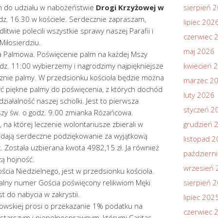
m do udziału w nabożeństwie
Drogi Krzyżowej w
sierpień 
dz. 16.30 w kościele. Serdecznie zapraszam,
lipiec 202
itwie polecili wszystkie sprawy naszej Parafii i
czerwiec 
iłosierdziu.
maj 2026
la Palmowa. Poświęcenie palm na każdej Mszy
odz. 11:00 wybierzemy i nagrodzimy najpiękniejsze
kwiecień 
nie palmy. W przedsionku kościoła będzie można
marzec 2
yć piękne palmy do poświęcenia, z których dochód
luty 2026
iałalność naszej scholki. Jest to pierwsza
styczeń 2
szy św. o godz. 9.00 zmianka Rózańcowa.
, na której leczenie wolontariusze zbierali w
grudzień 
składają serdeczne podziękowanie za wyjątkową
listopad 
 Została uzbierana kwota 4982,15 zł. Ja również
październ
zą hojność.
wrzesień 
cia Niedzielnego, jest w przedsionku kościoła.
jalny numer Gościa poświęcony relikwiom Męki
sierpień 
st do nabycia w zakrystii.
lipiec 202
akowskiej prosi o przekazanie 1% podatku na
czerwiec 
tarszym i niepełnosprawnym, którymi Caritas