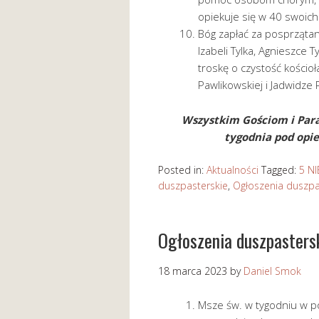
opiekuje się w 40 swoich
Bóg zapłać za posprzątani
Izabeli Tylka, Agnieszce T
troskę o czystość kościo
Pawlikowskiej i Jadwidze
Wszystkim Gościom i Para
tygodnia pod opie
Posted in:
Aktualności
Tagged:
5 N
duszpasterskie
,
Ogłoszenia duszpa
Ogłoszenia duszpaster
18 marca 2023
by
Daniel Smok
Msze św. w tygodniu w po