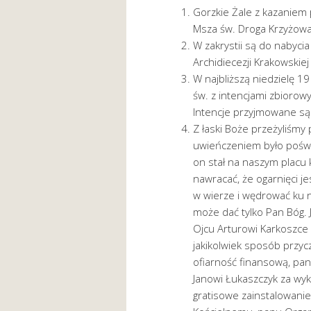
Gorzkie Żale z kazaniem
Msza św. Droga Krzyżowa
W zakrystii są do nabyci
Archidiecezji Krakowskiej 
W najbliższą niedzielę 1
św. z intencjami zbiorow
Intencje przyjmowane są 
Z łaski Boże przeżyliśmy 
uwieńczeniem było poświęc
on stał na naszym placu 
nawracać, że ogarnięci je
w wierze i wędrować ku n
może dać tylko Pan Bóg.
Ojcu Arturowi Karkoszce z
jakikolwiek sposób przycz
ofiarność finansową, pan
Janowi Łukaszczyk za wyk
gratisowe zainstalowanie 