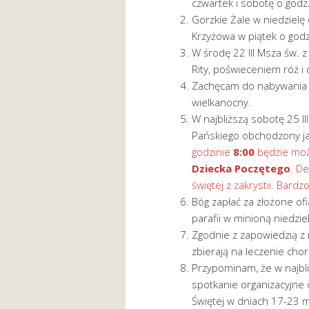
czwartek i sobotę o godz.
Gorzkie Żale w niedzielę
Krzyżowa w piątek o godz
W środę 22 III Msza św.
Rity, poświeceniem róż i 
Zachęcam do nabywania w 
wielkanocny.
W najbliższą sobotę 25 I
Pańskiego obchodzony ja
godzinie
8:00
będzie moż
Dziecka Poczętego
. D
świętej z zakrystii. Bard
Bóg zapłać za złożone of
parafii w minioną niedzi
Zgodnie z zapowiedzią z 
zbierają na leczenie chor
Przypominam, że w najbli
spotkanie organizacyjne 
Świętej w dniach 17-23 m