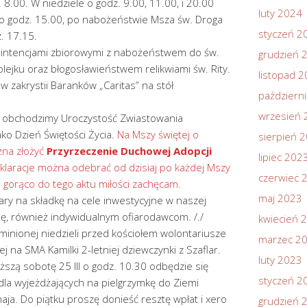
 8.00. W niedziele o godz. 9.00, 11.00, i 20.00
luty 2024
 o godz. 15.00, po nabożeństwie Msza św. Droga
styczeń 2
. 17.15.
 z intencjami zbiorowymi z nabożeństwem do św.
grudzień 
olejku oraz błogosławieństwem relikwiami św. Rity.
listopad 
zakrystii Baranków „Caritas” na stół
październ
wrzesień 
II obchodzimy Uroczystość Zwiastowania
ko Dzień Świętości Życia.
Na Mszy świętej o
sierpień 
na złożyć
Przyrzeczenie Duchowej Adopcji
lipiec 202
eklaracje można odebrać od dzisiaj po każdej Mszy
czerwiec 
zo gorąco do tego aktu miłości zachęcam.
maj 2023
iary na składkę na cele inwestycyjne w naszej
elę, również indywidualnym ofiarodawcom. /./
kwiecień 
minionej niedzieli przed kościołem wolontariusze
marzec 2
ej na SMA Kamilki 2-letniej dziewczynki z Szaflar.
luty 2023
ższą sobotę 25 III o godz. 10.30 odbędzie się
styczeń 2
dla wyjeżdżających na pielgrzymkę do Ziemi
aja. Do piątku proszę donieść resztę wpłat i xero
grudzień 