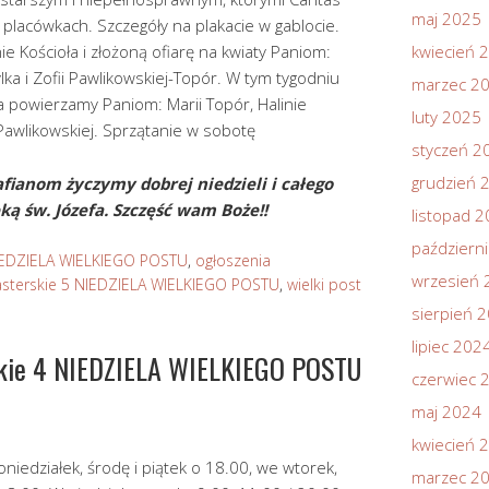
maj 2025
 placówkach. Szczegóły na plakacie w gablocie.
e Kościoła i złożoną ofiarę na kwiaty Paniom:
kwiecień 
ylka i Zofii Pawlikowskiej-Topór. W tym tygodniu
marzec 2
ła powierzamy Paniom: Marii Topór, Halinie
luty 2025
 Pawlikowskiej. Sprzątanie w sobotę
styczeń 2
grudzień 
fianom życzymy dobrej niedzieli i całego
ką św. Józefa. Szczęść wam Boże!!
listopad 
październ
IEDZIELA WIELKIEGO POSTU
,
ogłoszenia
wrzesień 
sterskie 5 NIEDZIELA WIELKIEGO POSTU
,
wielki post
sierpień 
lipiec 202
skie 4 NIEDZIELA WIELKIEGO POSTU
czerwiec 
maj 2024
kwiecień 
niedziałek, środę i piątek o 18.00, we wtorek,
marzec 2