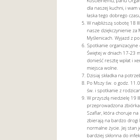
Kościelnemu, panu Organi
dla naszej kuchni, i wam
łaska tego dobrego czasu
W najbliższą sobotę 18 II
nasze dziękczynienie za 
Myślenicach. Wyjazd z po
Spotkanie organizacyjne 
Świętej w dniach 17-23 ma
donieść resztę wpłat i x
miejsca wolne.
Dzisiaj składka na potrze
Po Mszy św. o godz. 11.
św. i spotkanie z rodzica
W przyszłą niedzielę 19 
przeprowadzona zbiórka d
Szaflar, która choruje n
zbierają na bardzo drogi 
normalne życie. Jej stan 
bardziej skłonna do infekc