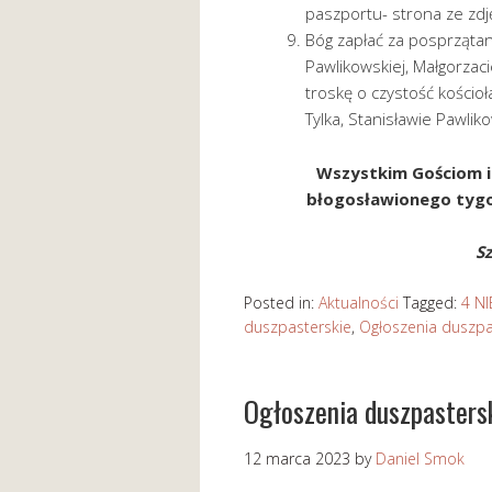
paszportu- strona ze zdj
Bóg zapłać za posprzątani
Pawlikowskiej, Małgorzaci
troskę o czystość kościo
Tylka, Stanisławie Pawlik
Wszystkim Gościom i 
błogosławionego tygod
S
Posted in:
Aktualności
Tagged:
4 N
duszpasterskie
,
Ogłoszenia duszpa
Ogłoszenia duszpaster
12 marca 2023
by
Daniel Smok