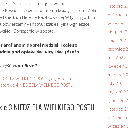
ęciem. Są jeszcze 4 miejsca wolne.
listopad 
e Kościoła i złożoną ofiarę na kwiaty Paniom: Zofii
październ
e Dziedzic i Helenie Pawlikowskiej W tym tygodniu
wrzesień 
ła powierzamy Państwu: Izabeli Tylka, Agnieszce
owskiej. Sprzątanie w sobotę.
sierpień 
lipiec 202
Parafianom dobrej niedzieli i całego
czerwiec 
nia pod opieką św. Rity i św. Józefa.
maj 2022
zczęść wam Boże!!
kwiecień 
marzec 2
IEDZIELA WIELKIEGO POSTU
,
ogłoszenia
luty 2022
sterskie 4 NIEDZIELA WIELKIEGO POSTU
styczeń 2
grudzień 
skie 3 NIEDZIELA WIELKIEGO POSTU
listopad 
październ
wrzesień 