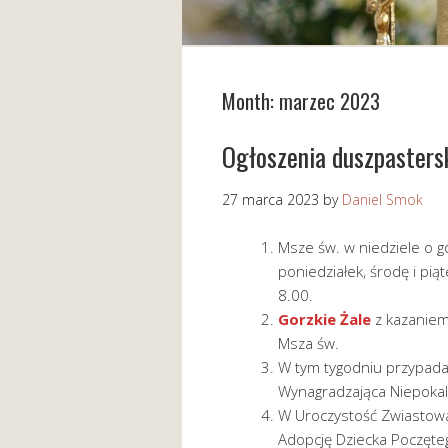
Month:
marzec 2023
Ogłoszenia duszpaster
27 marca 2023
by
Daniel Smok
Msze św. w niedziele o go
poniedziałek, środę i pią
8.00.
Gorzkie Żale
z kazaniem
Msza św.
W tym tygodniu przypada 
Wynagradzająca Niepoka
W Uroczystość Zwiastowa
Adopcję Dziecka Poczętego