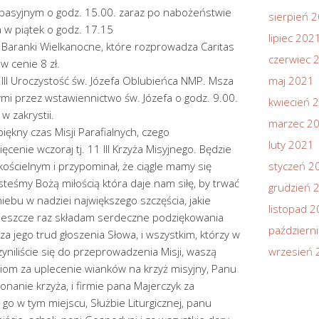
 pasyjnym o godz. 15.00. zaraz po nabożeństwie
sierpień 
 w piątek o godz. 17.15
lipiec 202
a Baranki Wielkanocne, które rozprowadza Caritas
czerwiec 
w cenie 8 zł.
9 III Uroczystość św. Józefa Oblubieńca NMP. Msza
maj 2021
ymi przez wstawiennictwo św. Józefa o godz. 9.00.
kwiecień 
w zakrystii.
marzec 2
piękny czas Misji Parafialnych, czego
luty 2021
enie wczoraj tj. 11 III Krzyża Misyjnego. Będzie
kościelnym i przypominał, że ciągle mamy się
styczeń 2
steśmy Bożą miłością która daje nam siłę, by trwać
grudzień 
iebu w nadziei największego szczęścia, jakie
listopad 
 Jeszcze raz składam serdeczne podziękowania
październ
a jego trud głoszenia Słowa, i wszystkim, którzy w
yniliście się do przeprowadzenia Misji, waszą
wrzesień 
iom za uplecenie wianków na krzyż misyjny, Panu
onanie krzyża, i firmie pana Majerczyk za
go w tym miejscu, Służbie Liturgicznej, panu