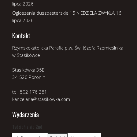
lipca 2026
Ogłoszenia duszpasterskie 15 NIEDZIELA ZWYKŁA
16
lipca 2026
Kontakt
Rzymskokatolicka Parafia p.w. Św. Józefa Rzemieślnika
w Stasikówce
Stasikówka 35B
34-520 Poronin
tel. 502 176 281
kancelaria@stasikowka.com
Wydarzenia
Tydzień z sie 2nd