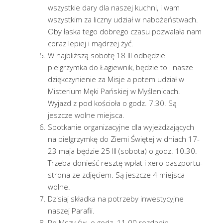
wszystkie dary dla naszej kuchni, i wam
wszystkim za liczny udział w nabożeństwach.
Oby łaska tego dobrego czasu pozwalała nam
coraz lepiej i mądrzej żyć.
W najbliższą sobotę 18 III odbędzie
pielgrzymka do Łagiewnik, będzie to i nasze
dziękczynienie za Misje a potem udział w
Misterium Męki Pańskiej w Myślenicach.
Wyjazd z pod kościoła o godz. 7.30. Są
jeszcze wolne miejsca.
Spotkanie organizacyjne dla wyjeżdżających
na pielgrzymkę do Ziemi Świętej w dniach 17-
23 maja będzie 25 III (sobota) o godz. 10.30.
Trzeba donieść resztę wpłat i xero paszportu-
strona ze zdjęciem. Są jeszcze 4 miejsca
wolne.
Dzisiaj składka na potrzeby inwestycyjne
naszej Parafii.
Po Mszy św. o godz. 11.00 rozdanie