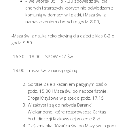
– we wtorek 05 III o 7.30 spowiedź św. dla
chorych i starszych, których nie odwiedzam z
komunią w domach w I piątki, i Msza św. z
namaszczeniem chorych o godz. 8.00,
-Msza św. z nauką rekolekcyjną dla dzieci z klas 0-2 o
godz. 9.50
-16.30 – 18.00 – SPOWIEDŹ Św.
-18.00 – msza św. z nauką ogólną
Gorzkie Żale z kazaniem pasyjnym dziś o
godz. 15.00 i Msza św. po nabożeństwie.
Droga Krzyżowa w piątek o godz. 17.15
W zakrystii są do nabycia Baranki
Wielkanocne, które rozprowadza Caritas
Archidiecezji Krakowskiej w cenie 8 zł.
Dziś zmianka Różańca św. po Mszy św. o godz.