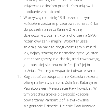
książeczek dzieciom przed I Komunią św. i
spotkanie z rodzicami.
W przyszłą niedzielę 19 III przed naszym
kościołem zostanie przeprowadzona zbiórka
do puszek na rzecz Kamilki 2-letniej
dziewczynki z Szaflar, która choruje na SMA-
rdzeniowy zanik mięśni. Wolontariusze
zbierają na bardzo drogi kosztujący 9 mln zł.
lek, dający szansę na normalne życie. Jej stan
jest coraz gorszy, nie chodzi, traci równowagę,
jest bardziej skłonna do infekcji niż jej brat
bliźniak. Prosimy o wsparcie i otwarte serce.
Bóg zapłać za posprzątanie Kościoła i złożoną
ofiarę na kwiaty paniom: Zofii Gał, Katarzynie
Pawlikowskiej i Małgorzacie Pawlikowskiej. W
tym tygodniu troskę o czystość kościoła
powierzamy Paniom: Zofii Pawlikowskiej,
Małgorzacie Dziedzic i Helenie Pawlikowskiej.