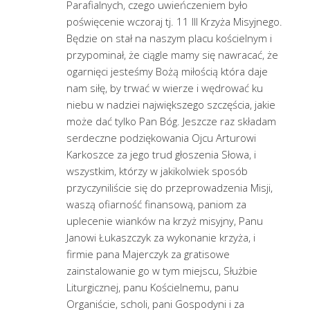
Parafialnych, czego uwieńczeniem było
poświęcenie wczoraj tj. 11 III Krzyża Misyjnego.
Będzie on stał na naszym placu kościelnym i
przypominał, że ciągle mamy się nawracać, że
ogarnięci jesteśmy Bożą miłością która daje
nam siłę, by trwać w wierze i wędrować ku
niebu w nadziei największego szczęścia, jakie
może dać tylko Pan Bóg. Jeszcze raz składam
serdeczne podziękowania Ojcu Arturowi
Karkoszce za jego trud głoszenia Słowa, i
wszystkim, którzy w jakikolwiek sposób
przyczyniliście się do przeprowadzenia Misji,
waszą ofiarność finansową, paniom za
uplecenie wianków na krzyż misyjny, Panu
Janowi Łukaszczyk za wykonanie krzyża, i
firmie pana Majerczyk za gratisowe
zainstalowanie go w tym miejscu, Służbie
Liturgicznej, panu Kościelnemu, panu
Organiście, scholi, pani Gospodyni i za