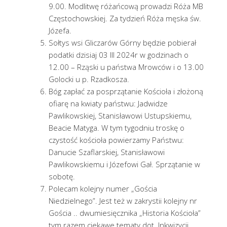
9.00. Modlitwę różańcową prowadzi Róża MB
Częstochowskiej. Za tydzień Róża męska św.
Józefa.
Sołtys wsi Gliczarów Górny będzie pobierał
podatki dzisiaj 03 III 2024r w godzinach o
12.00 – Rząski u państwa Mrowców i o 13.00
Golocki u p. Rzadkosza.
Bóg zapłać za posprzątanie Kościoła i złożoną
ofiarę na kwiaty państwu: Jadwidze
Pawlikowskiej, Stanisławowi Ustupskiemu,
Beacie Matyga. W tym tygodniu troskę o
czystość kościoła powierzamy Państwu:
Danucie Szaflarskiej, Stanisławowi
Pawlikowskiemu i Józefowi Gał. Sprzątanie w
sobotę.
Polecam kolejny numer „Gościa
Niedzielnego”. Jest też w zakrystii kolejny nr
Gościa .. dwumiesięcznika „Historia Kościoła”
tym razem ciekawe tematy dot. Inkwizycji,