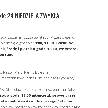
skie 24 NIEDZIELA ZWYKŁA
Podwyższenia Krzyża Świętego. Msze święte w
niedzielę o godzinie:
9:00, 11:00, i 20:00. W
ek, środę i piątek o godz. 18.00, we wtorek,
00 rano.
p. Najśw. Maryi Panny Bolesnej.
 męczenników Korneliusz, papieża i Cypriana,
św. Stanisława Kostki zakonnika, patrona Polski
św. o godz. 18.00 intencje zbiorowe przez
zefa i nabożeństwo do naszego Patrona.
enie św. męczenników koreańskich Andrzeja Kim