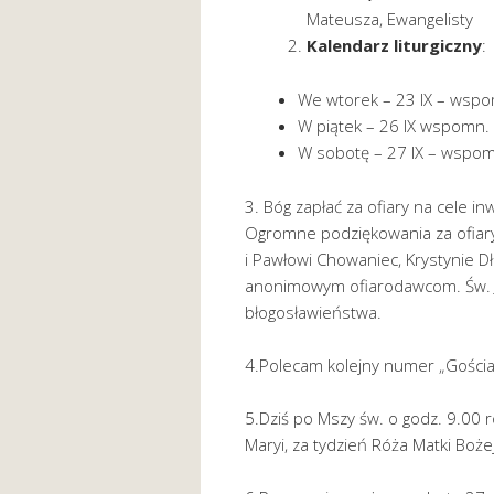
Mateusza, Ewangelisty
Kalendarz liturgiczny
:
We wtorek – 23 IX – wspom
W piątek – 26 IX wspomn.
W sobotę – 27 IX – wspom
3. Bóg zapłać za ofiary na cele in
Ogromne podziękowania za ofiary 
i Pawłowi Chowaniec, Krystynie Dł
anonimowym ofiarodawcom. Św. J
błogosławieństwa.
4.Polecam kolejny numer „Gościa
5.Dziś po Mszy św. o godz. 9.00
Maryi, za tydzień Róża Matki Bożej