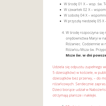
W środę 01 X – wsp. św. Te
W czwartek 02 X – wspomn
W sobotę 04 X – wspomnie
W przyszłą niedzielę 05 X
W środę rozpoczyna się m
orędownictwa Maryi w nas
Różaniec. Codziennie w 
Różańcu Msza św. Przyp
Msze św. w dni powsze
Udziela się odpustu zupełnego w
5 dziesiątków) w kościele, w publ
dziesiątków bez przerwy, – do mo
różańcowych. Serdecznie zaprasz
Dzieci biorące udział w Nabożeń
otrzymają plansze i naklejki.