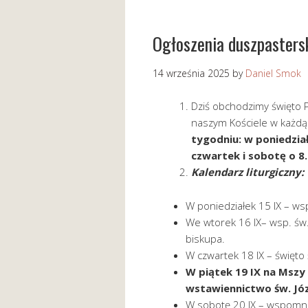
Ogłoszenia duszpaster
14 września 2025
by
Daniel Smok
Dziś obchodzimy święto 
naszym Kościele w każdą 
tygodniu: w poniedział
czwartek i sobotę o 8.
Kalendarz liturgiczny:
W poniedziałek 15 IX – ws
We wtorek 16 IX– wsp. św.
biskupa.
W czwartek 18 IX – święto 
W piątek 19
IX
na Mszy 
wstawiennictwo św. Jó
W sobotę 20 IX – wspomni