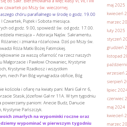
ę do sakr. Bierzmowania a więc klasy VI, VII, i VIII
maj 2025
w czwartek po Mszy św. wieczornej.
kwiecień 
aszego chóru parafialnego w środę o godz. 19.00
I Czwartek, Piątek i Sobota miesiąca.
marzec 2
ych od godz. 9.00, spowiedź św. od godz. 17.00.
luty 2025
niedziela miesiąca – Adoracja Najśw. Sakramentu.
styczeń 2
 Różaniec i zmianka różańcowa. Dziś po Mszy św.
grudzień 
owadzi Róża Matki Bożej Fatimskiej.
ękowanie za waszą ofiarność na rzecz naszych
listopad 
u Małgorzacie i Pawłowi Chowaniec, Krystynie
październ
och, Krystynie Rzadkosz i wszystkim
wrzesień 
m, niech Pan Bóg wynagradza obficie, Bóg
sierpień 
 kościoła i ofiarę na kwiaty pani: Marii Gał nr 6,
lipiec 202
rzacie Stasik, Józefowi Gał nr 11A. W tym tygodniu
czerwiec 
oła powierzamy paniom: Anecie Budz, Danucie
maj 2024
, Krystynie Pańszczyk.
kwiecień 
woich zmarłych na wypominki roczne oraz
ędziemy wypominać w pierwszym tygodniu
marzec 2