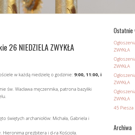
Ostatnie 
Ogłoszeni
skie 26 NIEDZIELA ZWYKŁA
ZWYKŁA
Ogłoszeni
ZWYKŁA
ciele w każdą niedzielę o godzinie:
9:00, 11:00, i
Ogłoszeni
ZWYKŁA
ie św. Wacława męczennika, patrona bazyliki
Ogłoszeni
lu.
ZWYKŁA
45 Piesza 
ęto świętych archaniołów: Michała, Gabriela i
Archiwa
 Hieronima prezbitera i d-ra Kościoła.