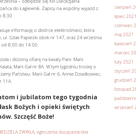
rześnia – odbędzie się XVI Diecezjalna
sierpień 
ańca do Łagiewnik. Zapisy na wspólny wyjazd z
 o 8.30
lipiec 202
czerwiec 
zuje informację o zbiórce elektrośmieci, która
maj 2021
 ul. Szlak Papieski obok nr 147, oraz 24 września
kwiecień 
 od 8.00 do 14.00.
marzec 2
oła i złożoną ofiarę na kwiaty Pani: Marii
luty 2021
 Kalata, Marii Gał nr 8A. W tym tygodniu troskę o
styczeń 2
zamy Państwu: Marii Gał nr 6, Annie Dziadkowiec,
grudzień 
nr 11A.
listopad 
ntom i jubilatom tego tygodnia
październ
łask Bożych i opieki świętych
wrzesień 
ów. Szczęść Boże!
NIEDZIELA ZWYKŁA
,
ogłoszenia duszpasterskie