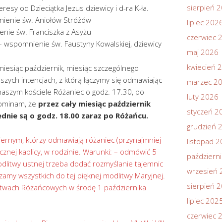
sierpień 
resy od Dzieciątka Jezus dziewicy i d-ra K-ła.
ienie św. Aniołów Stróżów
lipiec 202
nie św. Franciszka z Asyżu
czerwiec 
 – wspomnienie św. Faustyny Kowalskiej, dziewicy
maj 2026
kwiecień 
iesiąc październik, miesiąc szczególnego
zych intencjach, z którą łączymy się odmawiając
marzec 2
naszym kościele Różaniec o godz. 17.30, po
luty 2026
ominam, że
przez cały miesiąc październik
styczeń 2
dnie są o godz. 18.00 zaraz po Różańcu.
grudzień 
iernym, którzy odmawiają różaniec (przynajmniej
listopad 
icznej kaplicy, w rodzinie. Warunki: – odmówić 5
październ
dlitwy ustnej trzeba dodać rozmyślanie tajemnic
wrzesień 
amy wszystkich do tej pięknej modlitwy Maryjnej.
sierpień 
stwach Różańcowych w środę 1 października
lipiec 202
czerwiec 