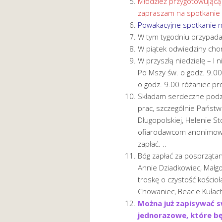
Młodzież przygotowującą si
zapraszam na spotkanie 
Powakacyjne spotkanie n
W tym tygodniu przypada 
W piątek odwiedziny chor
W przyszłą niedzielę – I 
Po Mszy św. o godz. 9.00
o godz. 9.00 różaniec pr
Składam serdeczne podzi
prac, szczególnie Państw
Długopolskiej, Helenie St
ofiarodawcom anonimowy
zapłać. ..
Bóg zapłać za posprzątanie
Annie Dziadkowiec, Małgo
troskę o czystość kości
Chowaniec, Beacie Kułach
Można już zapisywać s
jednorazowe, które b