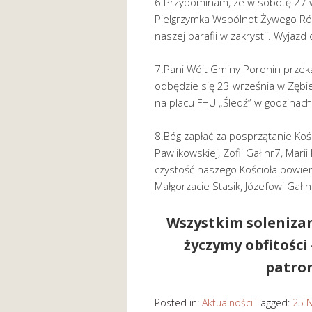
6.Przypominam, że w sobotę 27 w
Pielgrzymka Wspólnot Żywego Róż
naszej parafii w zakrystii. Wyjazd
7.Pani Wójt Gminy Poronin przeka
odbędzie się 23 września w Zębie,
na placu FHU „Śledź” w godzinach
8.Bóg zapłać za posprzątanie Kości
Pawlikowskiej, Zofii Gał nr7, Marii
czystość naszego Kościoła powier
Małgorzacie Stasik, Józefowi Gał 
Wszystkim soleniza
życzymy obfitości 
patron
Posted in:
Aktualności
Tagged:
25 