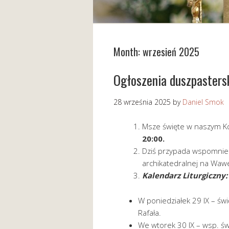
Month:
wrzesień 2025
Ogłoszenia duszpaster
28 września 2025
by
Daniel Smok
Msze święte w naszym Koś
20:00.
Dziś przypada wspomnien
archikatedralnej na Wawe
Kalendarz Liturgiczny:
W poniedziałek 29 IX – świ
Rafała.
We wtorek 30 IX – wsp. św.