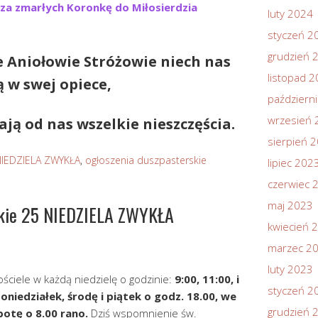
za zmarłych Koronkę do Miłosierdzia
luty 2024
styczeń 2
grudzień 
e Aniołowie Stróżowie niech nas
listopad 
 w swej opiece,
październ
wrzesień 
ają od nas wszelkie nieszczęścia.
sierpień 
NIEDZIELA ZWYKŁA
,
ogłoszenia duszpasterskie
lipiec 202
czerwiec 
maj 2023
skie 25 NIEDZIELA ZWYKŁA
kwiecień 
marzec 2
luty 2023
ciele w każdą niedzielę o godzinie:
9:00, 11:00, i
styczeń 2
oniedziałek, środę i piątek o godz. 18.00, we
grudzień 
botę o 8.00 rano.
Dziś wspomnienie św.