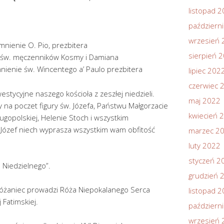
listopad 
październ
wrzesień 
nienie O. Pio, prezbitera
sierpień 
 św. męczenników Kosmy i Damiana
nienie św. Wincentego a’ Paulo prezbitera
lipiec 202
czerwiec 
westycyjne naszego kościoła z zeszłej niedzieli.
maj 2022
na poczet figury św. Józefa, Państwu Małgorzacie
kwiecień 
ugopolskiej, Helenie Stoch i wszystkim
ózef niech wyprasza wszystkim wam obfitość
marzec 2
luty 2022
styczeń 2
 Niedzielnego”.
grudzień 
 różaniec prowadzi Róża Niepokalanego Serca
listopad 
 Fatimskiej.
październ
wrzesień 