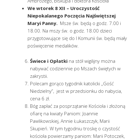
Ambrożego, biskupa i doktora Kościoła
We wtorek 8 XII – Uroczystość
Niepokalanego Poczęcia Najświętszej
Maryi Panny.
Msze św. będą o godz. 7.00 i
18.00. Na mszy św. o godz. 18.00 dzieci
przygotowujące się do I Komunii św. będą miały
poświęcenie medalików.
Świece i Opłatki
na stół wigilijny można
nabywać codziennie po Mszach świętych w
zakrystii.
Polecam gorąco tygodnik katolicki „Gość
Niedzielny”, jest w przedsionku do nabycia,
cena 6 zł.
Bóg zapłać za posprzątanie Kościoła i złożoną
ofiarę na kwiaty Paniom: Joannie
Pawlikowskiej, Annie Łukaszczyk, Marii
Skupień. W tym tygodniu troskę o czystość
kościoła powierzamy paniom: Marii Potoczek,