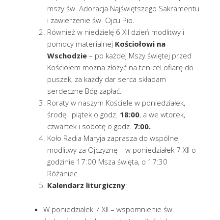
mszy św. Adoracja Najświętszego Sakramentu
i zawierzenie św. Ojcu Pio.
Również w niedzielę 6 XII dzień modlitwy i
pomocy materialnej
Kościołowi na
Wschodzie
– po każdej Mszy świętej przed
Kościołem można złożyć na ten cel ofiarę do
puszek, za każdy dar serca składam
serdeczne Bóg zapłać.
Roraty w naszym Kościele w poniedziałek,
środę i piątek o godz.
18:00
, a we wtorek,
czwartek i sobotę o godz.
7:00.
Koło Radia Maryja zaprasza do wspólnej
modlitwy za Ojczyznę – w poniedziałek 7 XII o
godzinie 17:00 Msza święta, o 17:30
Różaniec.
Kalendarz liturgiczny
:
W poniedziałek 7 XII – wspomnienie św.