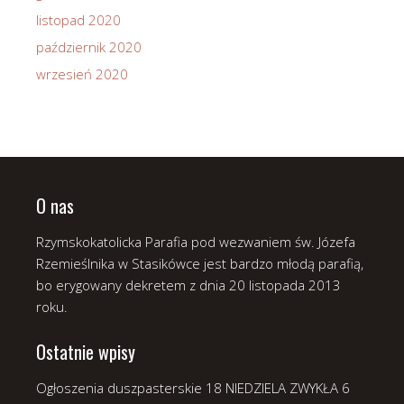
listopad 2020
październik 2020
wrzesień 2020
O nas
Rzymskokatolicka Parafia pod wezwaniem św. Józefa
Rzemieślnika w Stasikówce jest bardzo młodą parafią,
bo erygowany dekretem z dnia 20 listopada 2013
roku.
Ostatnie wpisy
Ogłoszenia duszpasterskie 18 NIEDZIELA ZWYKŁA
6