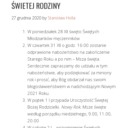
ŚWIETEJ RODZINY
27 grudnia 2020
by
Stanisław Holla
W poniedziałek 28 XII święto Świętych
Młodzianków męczenników
W czwartek 31 XII o godz. 16:00 zostanie
odprawione nabożeństwo na zakończenie
Starego Roku a po nim – Msza święta.
Serdecznie zapraszamy do udziału w tym
nabożeństwie, aby podziękować za miniony
rok i prosić, aby Bóg obdarzał nas swoim
błogosławieństwem w nadchodzącym Nowym
2021 Roku.
W piątek 1 I przypada Uroczystość Świętej
Bożej Rodzicielki.
Nowy Rok
. Msze święte
według porządku niedzielnego, 9.00, 11.00,
20.00
W sobotę 2 I – wspomnienie Świętych