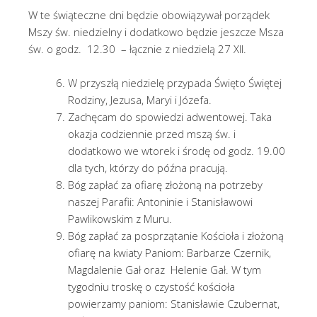
W te świąteczne dni będzie obowiązywał porządek
Mszy św. niedzielny i dodatkowo będzie jeszcze Msza
św. o godz. 12.30 – łącznie z niedzielą 27 XII.
W przyszłą niedzielę przypada Święto Świętej
Rodziny, Jezusa, Maryi i Józefa.
Zachęcam do spowiedzi adwentowej. Taka
okazja codziennie przed mszą św. i
dodatkowo we wtorek i środę od godz. 19.00
dla tych, którzy do późna pracują.
Bóg zapłać za ofiarę złożoną na potrzeby
naszej Parafii: Antoninie i Stanisławowi
Pawlikowskim z Muru.
Bóg zapłać za posprzątanie Kościoła i złożoną
ofiarę na kwiaty Paniom: Barbarze Czernik,
Magdalenie Gał oraz Helenie Gał. W tym
tygodniu troskę o czystość kościoła
powierzamy paniom: Stanisławie Czubernat,