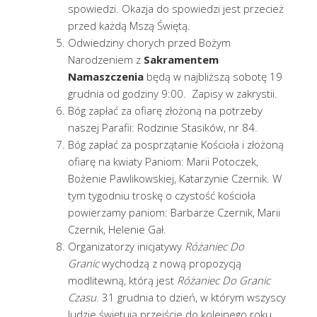
spowiedzi. Okazja do spowiedzi jest przecież
przed każdą Mszą Świętą.
Odwiedziny chorych przed Bożym
Narodzeniem z
Sakramentem
Namaszczenia
będą w najbliższą sobotę 19
grudnia od godziny 9:00. Zapisy w zakrystii.
Bóg zapłać za ofiarę złożoną na potrzeby
naszej Parafii: Rodzinie Stasików, nr 84.
Bóg zapłać za posprzątanie Kościoła i złożoną
ofiarę na kwiaty Paniom: Marii Potoczek,
Bożenie Pawlikowskiej, Katarzynie Czernik. W
tym tygodniu troskę o czystość kościoła
powierzamy paniom: Barbarze Czernik, Marii
Czernik, Helenie Gał.
Organizatorzy inicjatywy
Różaniec Do
Granic
wychodzą z nową propozycją
modlitewną, którą jest
Różaniec Do Granic
Czasu
. 31 grudnia to dzień, w którym wszyscy
ludzie świętują przejście do kolejnego roku