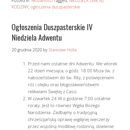
Posted in:
Aktualności
Tagged:
NIEDZIELA ŚWIETEJ
RODZINY
,
ogłoszenia duszpasterskie
Ogłoszenia Duszpasterskie IV
Niedziela Adwentu
20 grudnia 2020
by
Stanisław Holla
Przed nami ostatnie dni Adwentu. We wtorek
22 dzień miesiąca, o godz. 18.00 Msza św. z
nabożeństwem do św. Rity, z poświęceniem
róż i olejku oraz błogosławieństwem
relikwiami Świętej z Casci.
W czwartek 24 XII o godzinie 7:00 ostatnie
roraty. Jest to również Wigilia Bożego
Narodzenia. Zadbajmy o tradycyjną,
chrześcijańską oprawę wigilijnej wieczerzy
przez wspólną modlitwę rodzinną, dzielenie