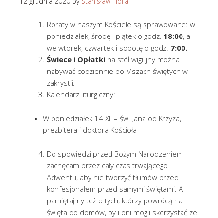
12 grudnia 2020
by
Stanisław Holla
Roraty w naszym Kościele są sprawowane: w
poniedziałek, środę i piątek o godz.
18:00
, a
we wtorek, czwartek i sobotę o godz.
7:00.
Świece i Opłatki
na stół wigilijny można
nabywać codziennie po Mszach świętych w
zakrystii.
Kalendarz liturgiczny:
W poniedziałek 14 XII – św. Jana od Krzyża,
prezbitera i doktora Kościoła
Do spowiedzi przed Bożym Narodzeniem
zachęcam przez cały czas trwającego
Adwentu, aby nie tworzyć tłumów przed
konfesjonałem przed samymi świętami. A
pamiętajmy też o tych, którzy powrócą na
święta do domów, by i oni mogli skorzystać ze