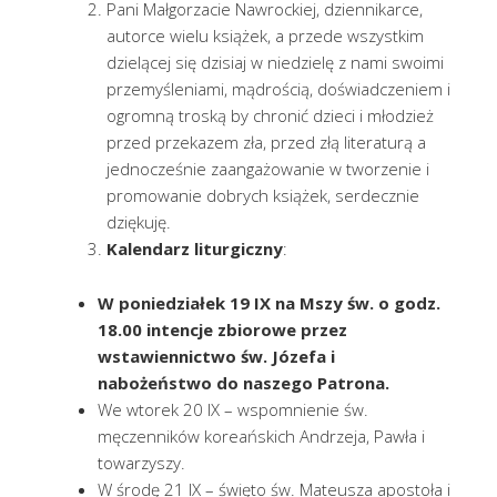
Pani Małgorzacie Nawrockiej, dziennikarce,
autorce wielu książek, a przede wszystkim
dzielącej się dzisiaj w niedzielę z nami swoimi
przemyśleniami, mądrością, doświadczeniem i
ogromną troską by chronić dzieci i młodzież
przed przekazem zła, przed złą literaturą a
jednocześnie zaangażowanie w tworzenie i
promowanie dobrych książek, serdecznie
dziękuję.
Kalendarz liturgiczny
:
W poniedziałek 19 IX na Mszy św. o godz.
18.00 intencje zbiorowe przez
wstawiennictwo św. Józefa i
nabożeństwo do naszego Patrona.
We wtorek 20 IX – wspomnienie św.
męczenników koreańskich Andrzeja, Pawła i
towarzyszy.
W środę 21 IX – święto św. Mateusza apostoła i