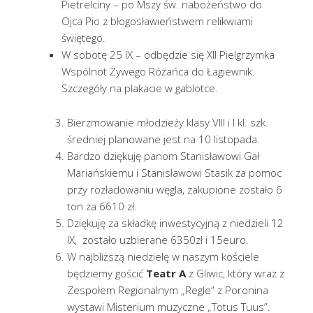
Pietrelciny – po Mszy św. nabożeństwo do
Ojca Pio z błogosławieństwem relikwiami
świętego.
W sobotę 25 IX – odbędzie się XII Pielgrzymka
Wspólnot Żywego Różańca do Łagiewnik.
Szczegóły na plakacie w gablotce.
Bierzmowanie młodzieży klasy VIII i I kl. szk.
średniej planowane jest na 10 listopada.
Bardzo dziękuję panom Stanisławowi Gał
Mariańskiemu i Stanisławowi Stasik za pomoc
przy rozładowaniu węgla, zakupione zostało 6
ton za 6610 zł.
Dziękuję za składkę inwestycyjną z niedzieli 12
IX, zostało uzbierane 6350zł i 15euro.
W najbliższą niedzielę w naszym kościele
będziemy gościć
Teatr A
z Gliwic, który wraz z
Zespołem Regionalnym „Regle” z Poronina
wystawi Misterium muzyczne „Totus Tuus”.