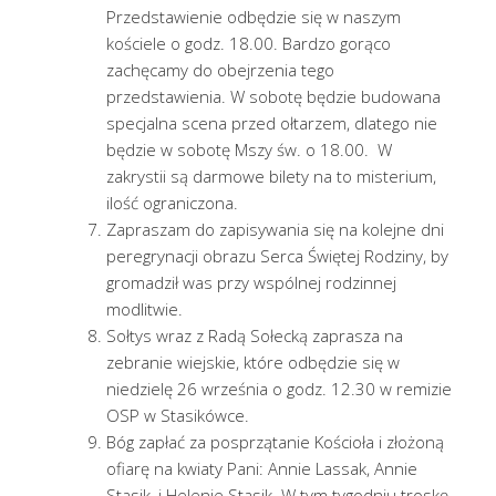
Przedstawienie odbędzie się w naszym
kościele o godz. 18.00. Bardzo gorąco
zachęcamy do obejrzenia tego
przedstawienia. W sobotę będzie budowana
specjalna scena przed ołtarzem, dlatego nie
będzie w sobotę Mszy św. o 18.00. W
zakrystii są darmowe bilety na to misterium,
ilość ograniczona.
Zapraszam do zapisywania się na kolejne dni
peregrynacji obrazu Serca Świętej Rodziny, by
gromadził was przy wspólnej rodzinnej
modlitwie.
Sołtys wraz z Radą Sołecką zaprasza na
zebranie wiejskie, które odbędzie się w
niedzielę 26 września o godz. 12.30 w remizie
OSP w Stasikówce.
Bóg zapłać za posprzątanie Kościoła i złożoną
ofiarę na kwiaty Pani: Annie Lassak, Annie
Stasik, i Helenie Stasik. W tym tygodniu troskę