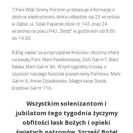
7.Pani Wójt Gminy Poronin przekazuje informację o
zbiórce elektrośmieci, która odbędzie się 23 września
w Zębie, ul. Szlak Papieski obok nr 147, oraz 24
września na placu FHU „Śledź” w godzinach od 8.00
do 14.00.
8.Bóg zapłać za posprzątanie Kościoła i złożoną ofiarę
na kwiaty Pani: Marii Pawlikowskiej, Zofii Gał nr7, Marii
Kalata, Marii Gał nr 8A. W tym tygodniu troskę o
czystość naszego Kościoła powierzamy Państwu: Marii
Gał nr 6, Annie Dziadkowiec, Małgorzacie Stasik,
Józefowi Gał nr 11A.
Wszystkim solenizantom i
jubilatom tego tygodnia życzymy
obfitości łask Bożych i opieki
świętych patronów. Szczęść Boże!