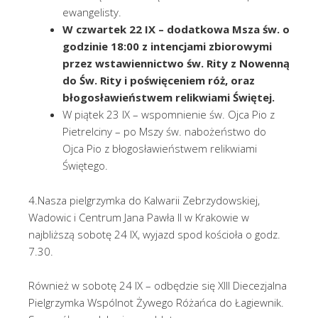
ewangelisty.
W czwartek 22 IX – dodatkowa Msza św. o
godzinie 18:00 z intencjami zbiorowymi
przez wstawiennictwo św. Rity z Nowenną
do Św. Rity i poświęceniem róż, oraz
błogosławieństwem relikwiami Świętej.
W piątek 23 IX – wspomnienie św. Ojca Pio z
Pietrelciny – po Mszy św. nabożeństwo do
Ojca Pio z błogosławieństwem relikwiami
Świętego.
4.Nasza pielgrzymka do Kalwarii Zebrzydowskiej,
Wadowic i Centrum Jana Pawła II w Krakowie w
najbliższą sobotę 24 IX, wyjazd spod kościoła o godz.
7.30.
Również w sobotę 24 IX – odbędzie się XIII Diecezjalna
Pielgrzymka Wspólnot Żywego Różańca do Łagiewnik.