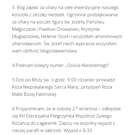
3. Bóg zapłać za ofiary na cele inwestycyjne naszego
kościoła z zeszłej niedzieli. Ogromne podziękowania
za ofiary na poczet figury św. Józefa, Państwu
Małgorzacie i Pawłowi Chowaniec, Krystynie
Długopolskiej, Helenie Stoch i wszystkim anonimowym
ofiarodawcom. Św. Józef niech wyprasza wszystkim
wam obfitość błogosławieństwa.
4.Polecam kolejny numer „Gościa Niedzielnego”.
5.Dziś po Mszy św. o godz. 9.00 różaniec prowadzi
Róża Niepokalanego Serca Maryi, za tydzień Róża
Matki Bożej Fatimskiej.
6.Przypominam, że w sobotę 27 września – odbędzie
się XVI Diecezjalna Pielgrzymka Wspólnot Żywego
Różańca do Łagiewnik. Zapisy na wspólny wyjazd z
naszej parafii w zakrystii. Wyjazd o 8.30