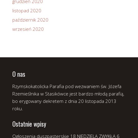
grudzień 2020
listopad 2020
październik 2020
wrzesień 2020
O nas
Rzymskokatolicka Parafia pod wezwaniem św. Józefa
Rzemieślnika w Stasikówce jest bardzo młodą parafią,
bo erygowany dekretem z dnia 20 listopada 2013
roku.
Ostatnie wpisy
Ogłoszenia duszpasterskie 18 NIEDZIELA ZWYKŁA
6