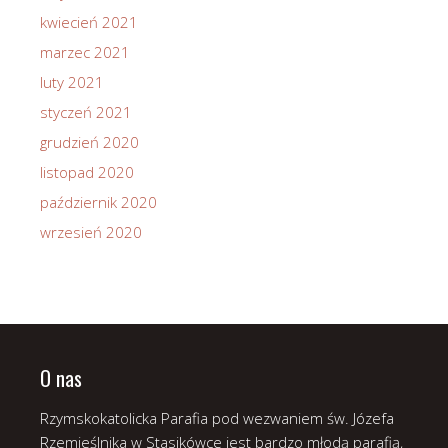
kwiecień 2021
marzec 2021
luty 2021
styczeń 2021
grudzień 2020
listopad 2020
październik 2020
wrzesień 2020
O nas
Rzymskokatolicka Parafia pod wezwaniem św. Józefa
Rzemieślnika w Stasikówce jest bardzo młodą parafią,