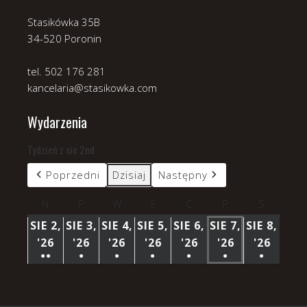
Stasikówka 35B
34-520 Poronin
tel. 502 176 281
kancelaria@stasikowka.com
Wydarzenia
Tydzień z sie 2nd
Poprzedni
Dzisiaj
Następny
N
niedziela
P
poniedziałek
W
wtorek
Ś
środa
C
czwartek
P
piątek
S
sobota
SIE 2,
SIE 3,
SIE 4,
SIE 5,
SIE 6,
SIE 7,
SIE 8,
'26
2
'26
3
'26
4
'26
5
'26
6
'26
7
'26
8
●●
●
●
●
●
●
●
SIERPNIA
SIERPNIA
SIERPNIA
SIERPNIA
SIERPNIA
SIERPNIA
SIERP
(3
(1
(1
(1
(1
(1
(1
2026
2026
2026
2026
2026
2026
2026
WYDARZENIA)
WYDARZENIE)
WYDARZENIE)
WYDARZENIE)
WYDARZENIE)
WYDARZENIE)
WYDARZ