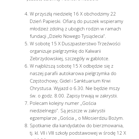
W przyszłą niedzielę 16 X obchodzimy 22
Dzień Papieski. Ofiarą do puszek wspieramy
młodzież zdolną z ubogich rodzin w ramach
fundacji „Dzieło Nowego Tysiąclecia”.
W sobotę 15 X Duszpasterstwo Trzeźwości
organizuje pielgrzymkę do Kalwarii
Zebrzydowskiej, szczegóły w gablotce.
W najbliższą sobotę 15 X odbędzie się z
naszej parafii autokarowa pielgrzymka do
Częstochowy, Gidel i Sanktuarium Krwi
Chrystusa. Wyjazd o 6.30. Nie będzie mszy
św. o godz. 8.00. Zapisy trwają w zakrystii.
Polecam kolejny numer „Gościa
niedzielnego”. Są jeszcze w zakrystii
egzemplarze „Gościa „ o Miłosierdziu Bożym.
Spotkanie dla kandydatów do bierzmowania,
tj. kl. VII i VIII szkoły podstawowej w środę 12 X