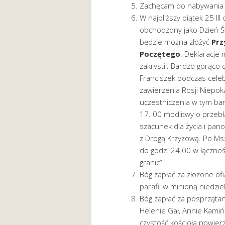
Zachęcam do nabywania w
W najbliższy piątek 25 I
obchodzony jako Dzień Św
będzie można złożyć
Prz
Poczętego
. Deklaracje 
zakrystii. Bardzo gorąco
Franciszek podczas cele
zawierzenia Rosji Niepo
uczestniczenia w tym ba
17. 00 modlitwy o przeb
szacunek dla życia i pan
z Drogą Krzyżową. Po Ms
do godz. 24.00 w łącznoś
granic”.
Bóg zapłać za złożone of
parafii w minioną niedzi
Bóg zapłać za posprzątani
Helenie Gał, Annie Kamiń
czystość kościoła powier