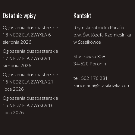
Ostatnie wpisy
Kontakt
Ogłoszenia duszpasterskie
Rzymskokatolicka Parafia
18 NIEDZIELA ZWYKŁA
6
p.w. Św. Józefa Rzemieślnika
sierpnia 2026
w Stasikówce
Ogłoszenia duszpasterskie
Stasikówka 35B
17 NIEDZIELA ZWYKŁA
1
34-520 Poronin
sierpnia 2026
Ogłoszenia duszpasterskie
tel. 502 176 281
16 NIEDZIELA ZWYKŁA
21
kancelaria@stasikowka.com
lipca 2026
Ogłoszenia duszpasterskie
15 NIEDZIELA ZWYKŁA
16
lipca 2026