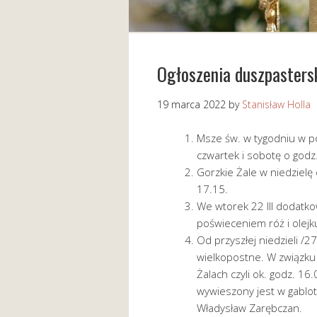
Ogłoszenia duszpaster
19 marca 2022
by
Stanisław Holla
Msze św. w tygodniu w po
czwartek i sobotę o godz.
Gorzkie Żale w niedzielę
17.15.
We wtorek 22 III dodatk
poświeceniem róż i olejk
Od przyszłej niedzieli /
wielkopostne. W związku
Żalach czyli ok. godz. 16
wywieszony jest w gablot
Władysław Zarębczan.