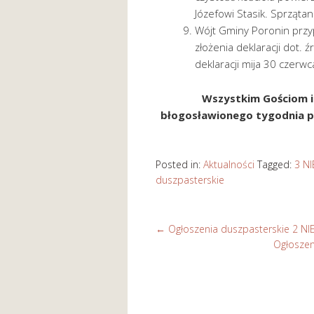
Józefowi Stasik. Sprząta
Wójt Gminy Poronin prz
złożenia deklaracji dot.
deklaracji mija 30 czerw
Wszystkim Gościom i 
błogosławionego tygodnia po
Posted in:
Aktualności
Tagged:
3 N
duszpasterskie
←
Ogłoszenia duszpasterskie 2 N
Ogłoszen