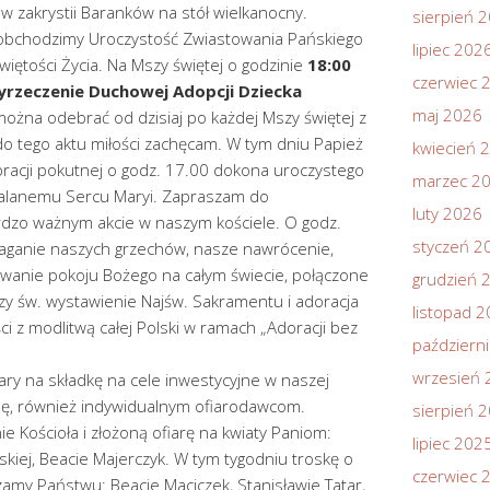
 zakrystii Baranków na stół wielkanocny.
sierpień 
II obchodzimy Uroczystość Zwiastowania Pańskiego
lipiec 202
iętości Życia. Na Mszy świętej o godzinie
18:00
czerwiec 
yrzeczenie Duchowej Adopcji Dziecka
maj 2026
można odebrać od dzisiaj po każdej Mszy świętej z
 do tego aktu miłości zachęcam. W tym dniu Papież
kwiecień 
bracji pokutnej o godz. 17.00 dokona uroczystego
marzec 2
kalanemu Sercu Maryi. Zapraszam do
luty 2026
rdzo ważnym akcie w naszym kościele. O godz.
styczeń 2
łaganie naszych grzechów, nasze nawrócenie,
owanie pokoju Bożego na całym świecie, połączone
grudzień 
zy św. wystawienie Najśw. Sakramentu i adoracja
listopad 
ci z modlitwą całej Polski w ramach „Adoracji bez
październ
wrzesień 
iary na składkę na cele inwestycyjne w naszej
elę, również indywidualnym ofiarodawcom.
sierpień 
e Kościoła i złożoną ofiarę na kwiaty Paniom:
lipiec 202
skiej, Beacie Majerczyk. W tym tygodniu troskę o
czerwiec 
zamy Państwu: Beacie Maciczek, Stanisławie Tatar,