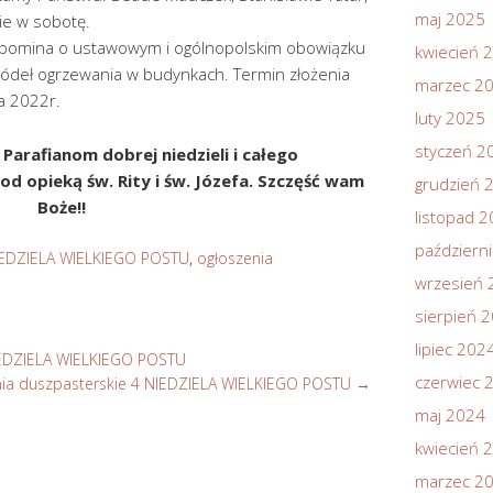
maj 2025
nie w sobotę.
ypomina o ustawowym i ogólnopolskim obowiązku
kwiecień 
 źródeł ogrzewania w budynkach. Termin złożenia
marzec 2
ca 2022r.
luty 2025
styczeń 2
Parafianom dobrej niedzieli i całego
d opieką św. Rity i św. Józefa. Szczęść wam
grudzień 
Boże!!
listopad 
październ
IEDZIELA WIELKIEGO POSTU
,
ogłoszenia
wrzesień 
sierpień 
lipiec 202
IEDZIELA WIELKIEGO POSTU
czerwiec 
ia duszpasterskie 4 NIEDZIELA WIELKIEGO POSTU
→
maj 2024
kwiecień 
marzec 2