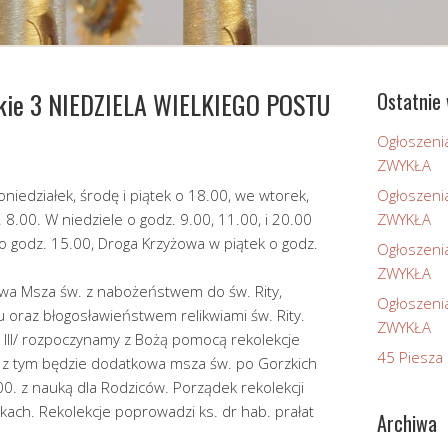
skie 3 NIEDZIELA WIELKIEGO POSTU
Ostatnie 
Ogłoszeni
ZWYKŁA
niedziałek, środę i piątek o 18.00, we wtorek,
Ogłoszeni
 8.00. W niedziele o godz. 9.00, 11.00, i 20.00
ZWYKŁA
 o godz. 15.00, Droga Krzyżowa w piątek o godz.
Ogłoszeni
ZWYKŁA
owa Msza św. z nabożeństwem do św. Rity,
Ogłoszeni
u oraz błogosławieństwem relikwiami św. Rity.
ZWYKŁA
27 III/ rozpoczynamy z Bożą pomocą rekolekcje
45 Piesza 
 z tym będzie dodatkowa msza św. po Gorzkich
.00. z nauką dla Rodziców. Porządek rekolekcji
kach. Rekolekcje poprowadzi ks. dr hab. prałat
Archiwa