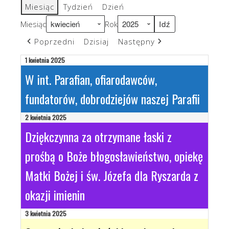
Miesiąc
Tydzień
Dzień
Miesiąc
Rok
Poprzedni
Dzisiaj
Następny
1 kwietnia 2025
W int. Parafian, ofiarodawców,
fundatorów, dobrodziejów naszej Parafii
2 kwietnia 2025
Dziękczynna za otrzymane łaski z
prośbą o Boże błogosławieństwo, opiekę
Matki Bożej i św. Józefa dla Ryszarda z
okazji imienin
3 kwietnia 2025