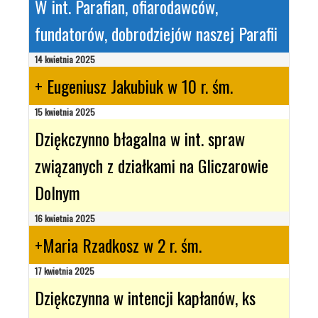
W int. Parafian, ofiarodawców,
fundatorów, dobrodziejów naszej Parafii
14 kwietnia 2025
+ Eugeniusz Jakubiuk w 10 r. śm.
15 kwietnia 2025
Dziękczynno błagalna w int. spraw
związanych z działkami na Gliczarowie
Dolnym
16 kwietnia 2025
+Maria Rzadkosz w 2 r. śm.
17 kwietnia 2025
Dziękczynna w intencji kapłanów, ks