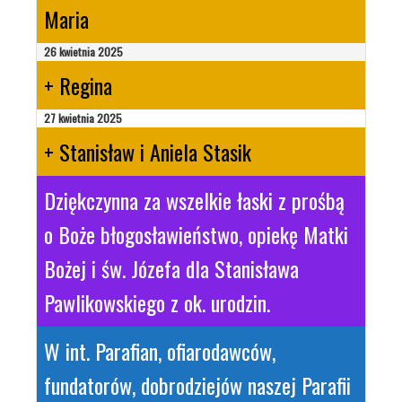
Maria
26 kwietnia 2025
+ Regina
27 kwietnia 2025
+ Stanisław i Aniela Stasik
Dziękczynna za wszelkie łaski z prośbą
o Boże błogosławieństwo, opiekę Matki
Bożej i św. Józefa dla Stanisława
Pawlikowskiego z ok. urodzin.
W int. Parafian, ofiarodawców,
fundatorów, dobrodziejów naszej Parafii