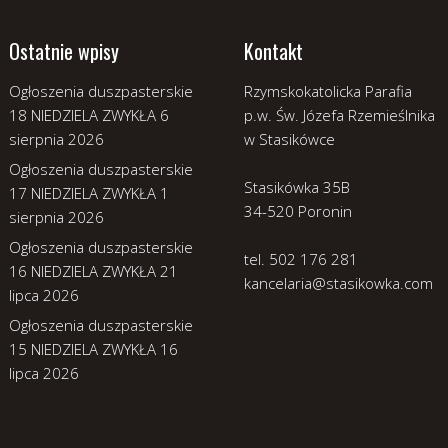
Ostatnie wpisy
Kontakt
Ogłoszenia duszpasterskie
Rzymskokatolicka Parafia
18 NIEDZIELA ZWYKŁA
6
p.w. Św. Józefa Rzemieślnika
sierpnia 2026
w Stasikówce
Ogłoszenia duszpasterskie
Stasikówka 35B
17 NIEDZIELA ZWYKŁA
1
34-520 Poronin
sierpnia 2026
Ogłoszenia duszpasterskie
tel. 502 176 281
16 NIEDZIELA ZWYKŁA
21
kancelaria@stasikowka.com
lipca 2026
Ogłoszenia duszpasterskie
15 NIEDZIELA ZWYKŁA
16
lipca 2026