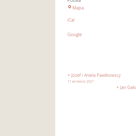
Polska
Kościół
Mapa
pod
iCal
wezwaniem
Św.
Google
Józefa
Rzemieślnika
w
Stasikówce
+ Józef i Aniela Pawlikowscy
11 września 2021
+ Jan Gali