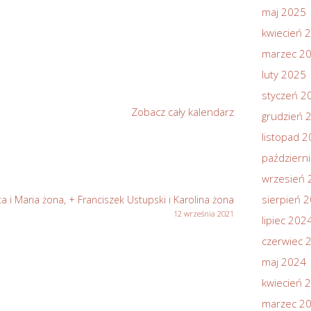
maj 2025
kwiecień 
marzec 2
luty 2025
styczeń 2
Zobacz cały kalendarz
grudzień 
listopad 
październ
wrzesień 
sierpień 
ca i Maria żona, + Franciszek Ustupski i Karolina żona
12 września 2021
lipiec 202
czerwiec 
maj 2024
kwiecień 
marzec 2