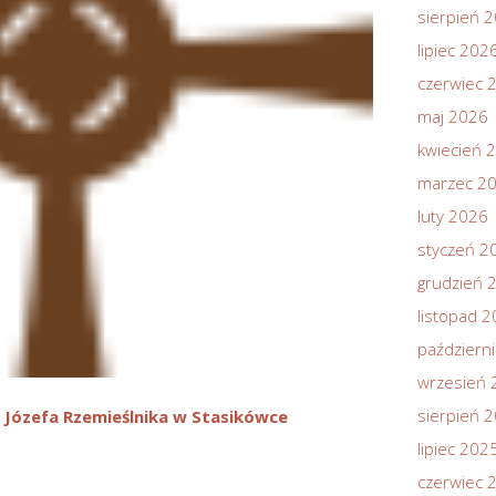
sierpień 
lipiec 202
czerwiec 
maj 2026
kwiecień 
marzec 2
luty 2026
styczeń 2
grudzień 
listopad 
październ
wrzesień 
sierpień 
 Józefa Rzemieślnika w Stasikówce
lipiec 202
czerwiec 