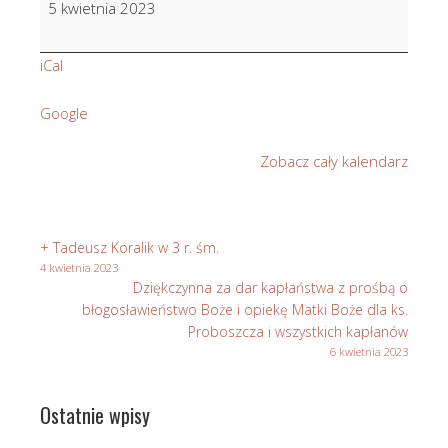
5 kwietnia 2023
Wilczek
w
iCal
9
r.
Google
śm.
Zobacz cały kalendarz
+ Tadeusz Koralik w 3 r. śm.
4 kwietnia 2023
Dziękczynna za dar kapłaństwa z prośbą o
błogosławieństwo Boże i opiekę Matki Boże dla ks.
Proboszcza i wszystkich kapłanów
6 kwietnia 2023
Ostatnie wpisy