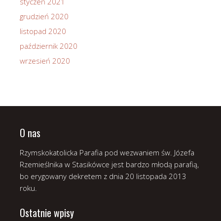
styczeń 2021
grudzień 2020
listopad 2020
październik 2020
wrzesień 2020
O nas
Rzymskokatolicka Parafia pod wezwaniem św. Józefa
Rzemieślnika w Stasikówce jest bardzo młodą parafią,
bo erygowany dekretem z dnia 20 listopada 2013
roku.
Ostatnie wpisy