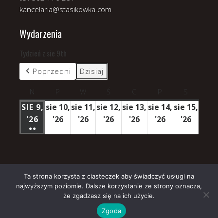
kancelaria@stasikowka.com
Wydarzenia
Tydzień z sie 9th
Poprzedni
Dzisiaj
N
niedziela
P
poniedziałek
W
wtorek
Ś
środa
C
czwartek
P
piątek
S
sobota
SIE 9,
sie 10,
sie 11,
sie 12,
sie 13,
sie 14,
sie 15,
'26
9
'26
10
'26
11
'26
12
'26
13
'26
14
'26
15
●●
SIERPNIA
sierpnia
sierpnia
sierpnia
sierpnia
sierpnia
sierpn
(3
2026
2026
2026
2026
2026
2026
2026
WYDARZENIA)
Ta strona korzysta z ciasteczek aby świadczyć usługi na
najwyższym poziomie. Dalsze korzystanie ze strony oznacza,
Copyright © 2026 Parafia Stasikówka.
że zgadzasz się na ich użycie.
Church
WordPress Theme by themehall.com
Zgoda