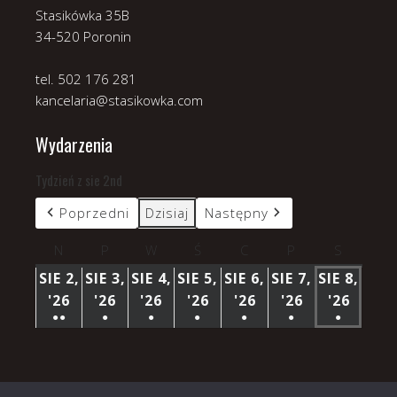
Stasikówka 35B
34-520 Poronin
tel. 502 176 281
kancelaria@stasikowka.com
Wydarzenia
Tydzień z sie 2nd
Poprzedni
Dzisiaj
Następny
N
niedziela
P
poniedziałek
W
wtorek
Ś
środa
C
czwartek
P
piątek
S
sobota
SIE 2,
SIE 3,
SIE 4,
SIE 5,
SIE 6,
SIE 7,
SIE 8,
'26
2
'26
3
'26
4
'26
5
'26
6
'26
7
'26
8
●●
●
●
●
●
●
●
SIERPNIA
SIERPNIA
SIERPNIA
SIERPNIA
SIERPNIA
SIERPNIA
SIERP
(3
(1
(1
(1
(1
(1
(1
2026
2026
2026
2026
2026
2026
2026
WYDARZENIA)
WYDARZENIE)
WYDARZENIE)
WYDARZENIE)
WYDARZENIE)
WYDARZENIE)
WYDARZ