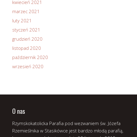
kwiecień 2021
marzec 2021
luty 2021
styczeń 2021
grudzień 2020
listopad 2020
październik 2020
wrzesień 2020
O nas
Rzymskokatolicka Parafia pod wezwaniem św. Józefa
Rzemieślnika w Stasikówce jest bardzo młodą parafią,