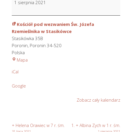
1 sierpnia 2021
70
urodziny
Stanisława
Kościół pod wezwaniem Św. Józefa
Rzemieślnika w Stasikówce
Stasikówka 35B
Poronin
,
Poronin
34-520
Polska
Kościół
Mapa
pod
iCal
wezwaniem
Św.
Google
Józefa
Rzemieślnika
Zobacz cały kalendarz
w
Stasikówce
+ Helena Orawiec w 7 r. śm.
1. + Albina Zych w 1 r. śm.
31 lipca 2021
1 sierpnia 2021