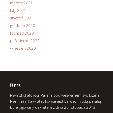
marzec 2021
luty 2021
styczeń 2021
grudzień 2020
listopad 2020
październik 2020
wrzesień 2020
O nas
Rzymskokatolicka Parafia pod wezwaniem św. Józefa
Rzemieślnika w Stasikówce jest bardzo młodą parafią,
bo erygowany dekretem z dnia 20 listopada 2013