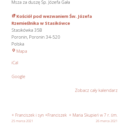
Msza za duszę Śp. Józefa Gała
Kościół pod wezwaniem Św. Józefa
Rzemieślnika w Stasikówce
Stasikówka 35B
Poronin
,
Poronin
34-520
Polska
Kościół
Mapa
pod
iCal
wezwaniem
Św.
Google
Józefa
Rzemieślnika
Zobacz cały kalendarz
w
Stasikówce
+ Franciszek i syn +Franciszek
+ Maria Skupień w 7 r. śm.
25 marca 2021
26 marca 2021