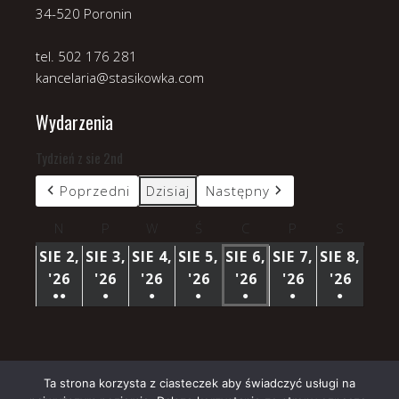
34-520 Poronin
tel. 502 176 281
kancelaria@stasikowka.com
Wydarzenia
Tydzień z sie 2nd
Poprzedni
Dzisiaj
Następny
N
niedziela
P
poniedziałek
W
wtorek
Ś
środa
C
czwartek
P
piątek
S
sobota
SIE 2,
SIE 3,
SIE 4,
SIE 5,
SIE 6,
SIE 7,
SIE 8,
'26
2
'26
3
'26
4
'26
5
'26
6
'26
7
'26
8
●●
●
●
●
●
●
●
SIERPNIA
SIERPNIA
SIERPNIA
SIERPNIA
SIERPNIA
SIERPNIA
SIERP
(3
(1
(1
(1
(1
(1
(1
2026
2026
2026
2026
2026
2026
2026
WYDARZENIA)
WYDARZENIE)
WYDARZENIE)
WYDARZENIE)
WYDARZENIE)
WYDARZENIE)
WYDARZ
Ta strona korzysta z ciasteczek aby świadczyć usługi na