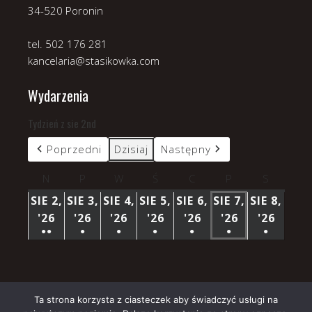
34-520 Poronin
tel. 502 176 281
kancelaria@stasikowka.com
Wydarzenia
Tydzień z sie 2nd
Poprzedni
Dzisiaj
Następny
N
niedziela
P
poniedziałek
W
wtorek
Ś
środa
C
czwartek
P
piątek
S
sobota
SIE 2,
SIE 3,
SIE 4,
SIE 5,
SIE 6,
SIE 7,
SIE 8,
'26
2
'26
3
'26
4
'26
5
'26
6
'26
7
'26
8
●●
●
●
●
●
●
●
SIERPNIA
SIERPNIA
SIERPNIA
SIERPNIA
SIERPNIA
SIERPNIA
SIERP
(3
(1
(1
(1
(1
(1
(1
2026
2026
2026
2026
2026
2026
2026
WYDARZENIA)
WYDARZENIE)
WYDARZENIE)
WYDARZENIE)
WYDARZENIE)
WYDARZENIE)
WYDARZ
Ta strona korzysta z ciasteczek aby świadczyć usługi na