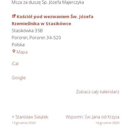
Msza za duszę Śp. Józefa Majerczyka
Kościół pod wezwaniem Św. Józefa
Rzemieślnika w Stasikówce
Stasikówka 35B
Poronin
,
Poronin
34-520
Polska
Kościół
Mapa
pod
iCal
wezwaniem
Św.
Google
Józefa
Rzemieślnika
Zobacz cały kalendarz
w
Stasikówce
+ Stanisław Świątek
Wspomn. Św. Jana od Krzyża
13 grudnia 2020
14 grudnia 2020