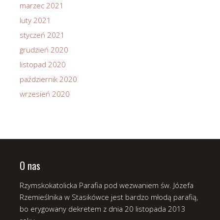
marzec 2021
luty 2021
styczeń 2021
grudzień 2020
listopad 2020
październik 2020
wrzesień 2020
O nas
Rzymskokatolicka Parafia pod wezwaniem św. Józefa
Rzemieślnika w Stasikówce jest bardzo młodą parafią,
bo erygowany dekretem z dnia 20 listopada 2013