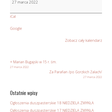
27 marca 2022
Skupień
w
iCal
8
r.
Google
śm.
Zobacz cały kalendarz
+ Marian Bugajski w 15 r. śm.
27 marca 2022
Za Parafian /po Gorzkich Żalach/
27 marca 2022
Ostatnie wpisy
Ogłoszenia duszpasterskie 18 NIEDZIELA ZWYKŁA
Ogłoszenia duszpasterskie 17 NIEDZIELA ZWYKŁA