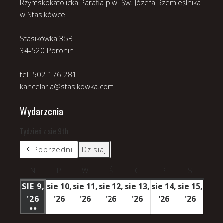
Rzymskokatolicka Parafia p.w. Św. Józefa Rzemieślnika
w Stasikówce
Stasikówka 35B
34-520 Poronin
tel. 502 176 281
kancelaria@stasikowka.com
Wydarzenia
Tydzień z sie 9th
Poprzedni
Dzisiaj
N
niedziela
P
poniedziałek
W
wtorek
Ś
środa
C
czwartek
P
piątek
S
sobota
SIE 9,
sie 10,
sie 11,
sie 12,
sie 13,
sie 14,
sie 15,
'26
9
'26
10
'26
11
'26
12
'26
13
'26
14
'26
15
●●
SIERPNIA
sierpnia
sierpnia
sierpnia
sierpnia
sierpnia
sierpn
(3