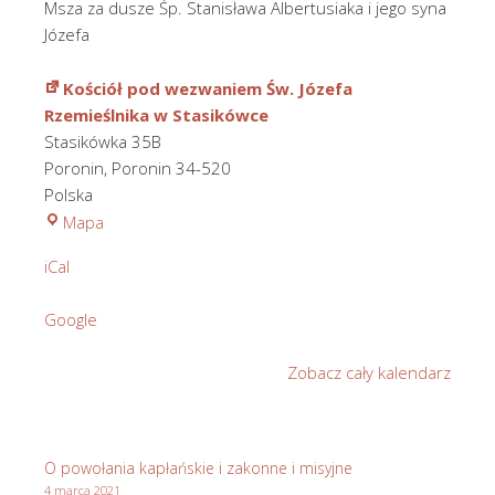
Msza za dusze Śp. Stanisława Albertusiaka i jego syna
Józefa
Kościół pod wezwaniem Św. Józefa
Rzemieślnika w Stasikówce
Stasikówka 35B
Poronin
,
Poronin
34-520
Polska
Kościół
Mapa
pod
iCal
wezwaniem
Św.
Google
Józefa
Rzemieślnika
Zobacz cały kalendarz
w
Stasikówce
O powołania kapłańskie i zakonne i misyjne
4 marca 2021