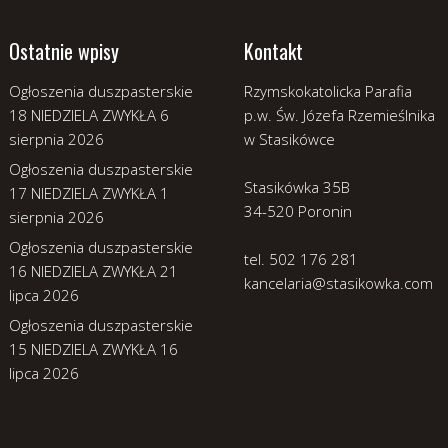
Ostatnie wpisy
Kontakt
Ogłoszenia duszpasterskie
Rzymskokatolicka Parafia
18 NIEDZIELA ZWYKŁA
6
p.w. Św. Józefa Rzemieślnika
sierpnia 2026
w Stasikówce
Ogłoszenia duszpasterskie
Stasikówka 35B
17 NIEDZIELA ZWYKŁA
1
34-520 Poronin
sierpnia 2026
Ogłoszenia duszpasterskie
tel. 502 176 281
16 NIEDZIELA ZWYKŁA
21
kancelaria@stasikowka.com
lipca 2026
Ogłoszenia duszpasterskie
15 NIEDZIELA ZWYKŁA
16
lipca 2026