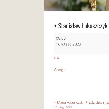
+ Stanisław Łukaszczyk
+
08:00
Stanisław
16 lutego 2023
Łukaszczyk
iCal
Google
+ Maria Adamczyk i + Zdzisław mą
15 lutego 2023