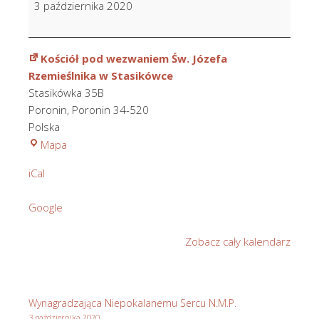
3 października 2020
Parafian
Kościół pod wezwaniem Św. Józefa
Rzemieślnika w Stasikówce
Stasikówka 35B
Poronin
,
Poronin
34-520
Polska
Kościół
Mapa
pod
iCal
wezwaniem
Św.
Google
Józefa
Rzemieślnika
Zobacz cały kalendarz
w
Stasikówce
Wynagradzająca Niepokalanemu Sercu N.M.P.
3 października 2020