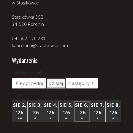
w Stasikówce
Stasikówka 35B
34-520 Poronin
tel. 502 176 281
kancelaria@stasikowka.com
Wydarzenia
Tydzień z sie 2nd
Poprzedni
Dzisiaj
Następny
N
niedziela
P
poniedziałek
W
wtorek
Ś
środa
C
czwartek
P
piątek
S
sobota
SIE 2,
SIE 3,
SIE 4,
SIE 5,
SIE 6,
SIE 7,
SIE 8,
'26
2
'26
3
'26
4
'26
5
'26
6
'26
7
'26
8
●●
●
●
●
●
●
●
SIERPNIA
SIERPNIA
SIERPNIA
SIERPNIA
SIERPNIA
SIERPNIA
SIERP
(3
(1
(1
(1
(1
(1
(1
2026
2026
2026
2026
2026
2026
2026
WYDARZENIA)
WYDARZENIE)
WYDARZENIE)
WYDARZENIE)
WYDARZENIE)
WYDARZENIE)
WYDARZ