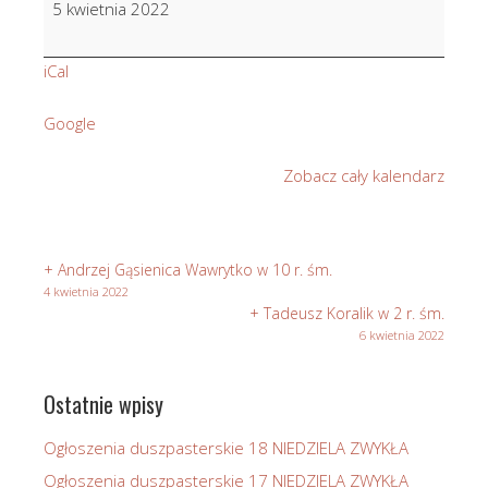
5 kwietnia 2022
w
5
iCal
r.
śm.
Google
Zobacz cały kalendarz
+ Andrzej Gąsienica Wawrytko w 10 r. śm.
4 kwietnia 2022
+ Tadeusz Koralik w 2 r. śm.
6 kwietnia 2022
Ostatnie wpisy
Ogłoszenia duszpasterskie 18 NIEDZIELA ZWYKŁA
Ogłoszenia duszpasterskie 17 NIEDZIELA ZWYKŁA