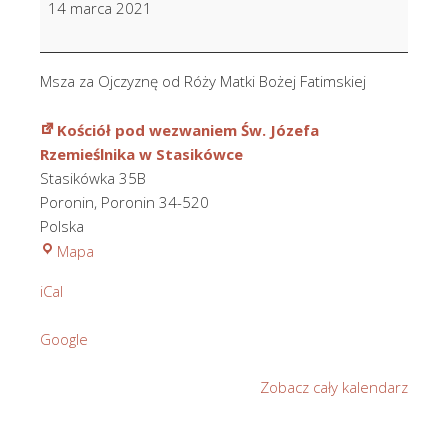
14 marca 2021
od
Róży
M.B.
Msza za Ojczyznę od Róży Matki Bożej Fatimskiej
Fatimskiej
Kościół pod wezwaniem Św. Józefa
Rzemieślnika w Stasikówce
Stasikówka 35B
Poronin
,
Poronin
34-520
Polska
Kościół
Mapa
pod
iCal
wezwaniem
Św.
Google
Józefa
Rzemieślnika
Zobacz cały kalendarz
w
Stasikówce