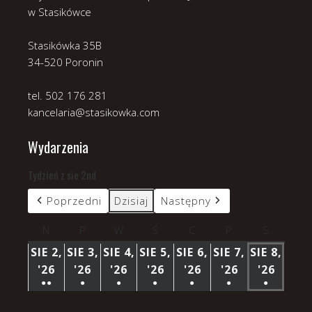
w Stasikówce
Stasikówka 35B
34-520 Poronin
tel. 502 176 281
kancelaria@stasikowka.com
Wydarzenia
Tydzień z sie 2nd
Poprzedni
Dzisiaj
Następny
N
niedziela
P
poniedziałek
W
wtorek
Ś
środa
C
czwartek
P
piątek
S
sobota
SIE 2,
SIE 3,
SIE 4,
SIE 5,
SIE 6,
SIE 7,
SIE 8,
'26
2
'26
3
'26
4
'26
5
'26
6
'26
7
'26
8
●●
●
●
●
●
●
●
SIERPNIA
SIERPNIA
SIERPNIA
SIERPNIA
SIERPNIA
SIERPNIA
SIERP
(3
(1
(1
(1
(1
(1
(1
2026
2026
2026
2026
2026
2026
2026