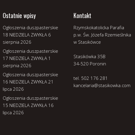
Ostatnie wpisy
Kontakt
Ogłoszenia duszpasterskie
Rzymskokatolicka Parafia
18 NIEDZIELA ZWYKŁA
6
p.w. Św. Józefa Rzemieślnika
sierpnia 2026
w Stasikówce
Ogłoszenia duszpasterskie
Stasikówka 35B
17 NIEDZIELA ZWYKŁA
1
34-520 Poronin
sierpnia 2026
Ogłoszenia duszpasterskie
tel. 502 176 281
16 NIEDZIELA ZWYKŁA
21
kancelaria@stasikowka.com
lipca 2026
Ogłoszenia duszpasterskie
15 NIEDZIELA ZWYKŁA
16
lipca 2026