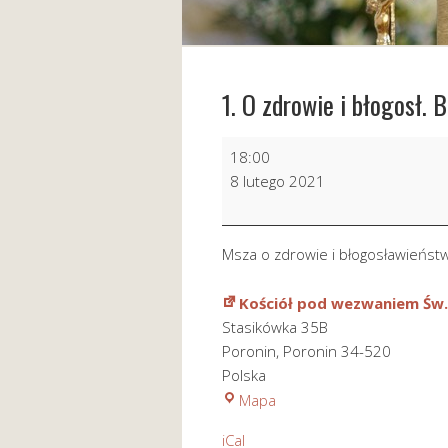
1. O zdrowie i błogosł. 
1.
18:00
O
8 lutego 2021
zdrowie
i
błogosł.
Msza o zdrowie i błogosławieństw
Boże
dla
Kościół pod wezwaniem Św.
Piotra
Stasikówka 35B
i
Poronin
,
Poronin
34-520
Pawła
Polska
w
Kościół
Mapa
5
pod
urodziny
iCal
wezwaniem