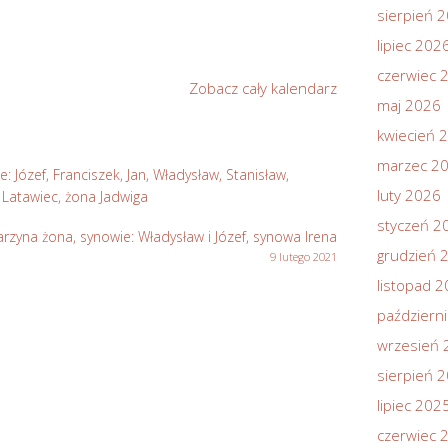
sierpień 
lipiec 202
czerwiec 
Zobacz cały kalendarz
maj 2026
kwiecień 
marzec 2
e: Józef, Franciszek, Jan, Władysław, Stanisław,
luty 2026
f Latawiec, żona Jadwiga
styczeń 2
arzyna żona, synowie: Władysław i Józef, synowa Irena
grudzień 
9 lutego 2021
listopad 
październ
wrzesień 
sierpień 
lipiec 202
czerwiec 