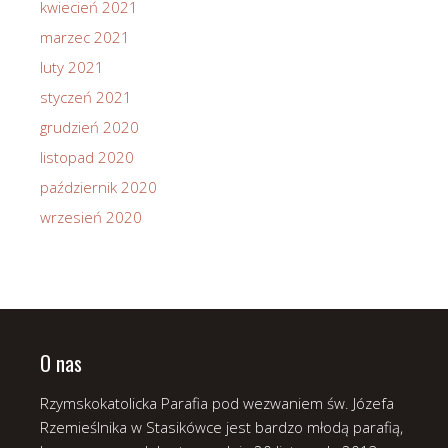
kwiecień 2021
marzec 2021
luty 2021
styczeń 2021
grudzień 2020
listopad 2020
październik 2020
wrzesień 2020
O nas
Rzymskokatolicka Parafia pod wezwaniem św. Józefa
Rzemieślnika w Stasikówce jest bardzo młodą parafią,