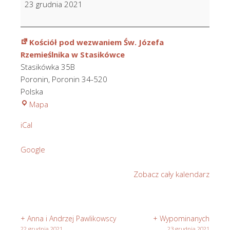
23 grudnia 2021
Majerczyk
w
2
Kościół pod wezwaniem Św. Józefa
r.
Rzemieślnika w Stasikówce
śm.
Stasikówka 35B
Poronin
,
Poronin
34-520
Polska
Kościół
Mapa
pod
iCal
wezwaniem
Św.
Google
Józefa
Rzemieślnika
Zobacz cały kalendarz
w
Stasikówce
+ Anna i Andrzej Pawlikowscy
+ Wypominanych
22 grudnia 2021
23 grudnia 2021