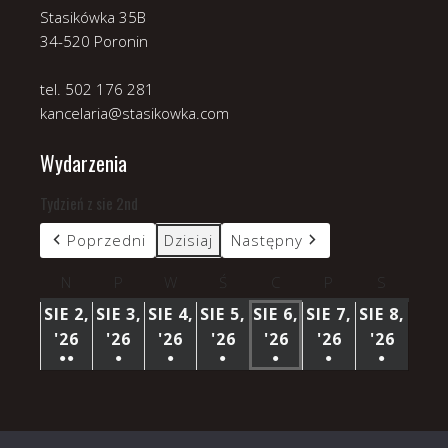
Stasikówka 35B
34-520 Poronin
tel. 502 176 281
kancelaria@stasikowka.com
Wydarzenia
Tydzień z sie 2nd
Poprzedni
Dzisiaj
Następny
N
niedziela
P
poniedziałek
W
wtorek
Ś
środa
C
czwartek
P
piątek
S
sobota
SIE 2,
SIE 3,
SIE 4,
SIE 5,
SIE 6,
SIE 7,
SIE 8,
'26
2
'26
3
'26
4
'26
5
'26
6
'26
7
'26
8
●●
●
●
●
●
●
●
SIERPNIA
SIERPNIA
SIERPNIA
SIERPNIA
SIERPNIA
SIERPNIA
SIERP
(3
(1
(1
(1
(1
(1
(1
2026
2026
2026
2026
2026
2026
2026
WYDARZENIA)
WYDARZENIE)
WYDARZENIE)
WYDARZENIE)
WYDARZENIE)
WYDARZENIE)
WYDARZ