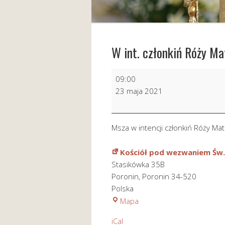
W int. członkiń Róży Ma
W
09:00
int.
23 maja 2021
członkiń
Róży
Matki
Msza w intencji członkiń Róży Mat
Bożej
Jaworzyńskiej
Kościół pod wezwaniem Św.
Stasikówka 35B
Poronin
,
Poronin
34-520
Polska
Kościół
Mapa
pod
iCal
wezwaniem