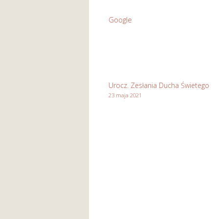
Św.
Google
Józefa
Rzemieślnika
w
Stasikówce
Urocz. Zesłania Ducha Świetego
23 maja 2021