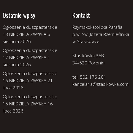
Ostatnie wpisy
Kontakt
Ogłoszenia duszpasterskie
Rzymskokatolicka Parafia
18 NIEDZIELA ZWYKŁA
6
p.w. Św. Józefa Rzemieślnika
sierpnia 2026
w Stasikówce
Ogłoszenia duszpasterskie
Stasikówka 35B
17 NIEDZIELA ZWYKŁA
1
34-520 Poronin
sierpnia 2026
Ogłoszenia duszpasterskie
tel. 502 176 281
16 NIEDZIELA ZWYKŁA
21
kancelaria@stasikowka.com
lipca 2026
Ogłoszenia duszpasterskie
15 NIEDZIELA ZWYKŁA
16
lipca 2026