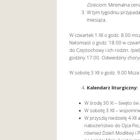
Dzieciom
. Minimalna cena
W tym tygodniu przypada 
miesiąca.
W czwartek 1 XII o godz. 8.00 ms
Natomiast o godz. 18.00 w czwar
do Częstochowy i ich rodzin. /pie
godziny 17:00. Odwiedziny chory
W sobotę 3 XII o godz. 9.00 Msz
Kalendarz liturgiczny:
W środę 30 XI – święto św
W sobotę 3 XII – wspomni
W przyszłą niedzielę 4 XII
nabożeństwo do Ojca Pio, 
również Dzień Modlitwy i