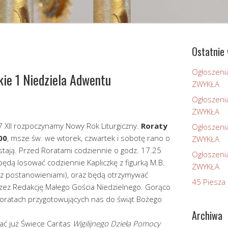
Ostatnie 
Ogłoszeni
kie 1 Niedziela Adwentu
ZWYKŁA
Ogłoszeni
ZWYKŁA
27 XII rozpoczynamy Nowy Rok Liturgiczny.
Roraty
Ogłoszeni
00
, msze św. we wtorek, czwartek i sobotę rano o
ZWYKŁA
tają. Przed Roratami codziennie o godz. 17.25
Ogłoszeni
będą losować codziennie Kapliczkę z figurką M.B.
ZWYKŁA
 z postanowieniami), oraz będą otrzymywać
45 Piesza 
zez Redakcję Małego Gościa Niedzielnego. Gorąco
oratach przygotowujących nas do świąt Bożego
Archiwa
ać już Świece Caritas
Wigilijnego Dzieła Pomocy