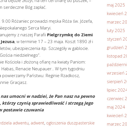
żna będzie złożyć na ten cel ofiarę do puszek, –
maj 2025
am serdeczne Bóg zapłać.
kwiecień 
. 9.00 Różaniec prowadzi męska Róża św. Józefa,
marzec 2
 Niepokalanego Serca Maryi.
luty 2025
nujemy z naszej Parafii
Pielgrzymkę do Ziemi
styczeń 2
 Jezusa
, w terminie 17 – 23 maja. Koszt 1890 zł i
grudzień 
letów, ubezpieczenia itp. Szczegóły w gablocie.
Gościa niedzielnego”.
listopad 
e Kościoła i złożoną ofiarę na kwiaty Paniom:
październ
i Habas, Renacie Neupauer.. W tym tygodniu
wrzesień 
ła powierzamy Państwu: Reginie Rzadkosz,
sierpień 
nnie Gracjasz.
lipiec 202
nas umocni w nadziei, że Pan nasz na pewno
czerwiec 
, którzy czynią sprawiedliwość i strzegą Jego
maj 2024
w postawie czuwania
kwiecień 
edziela adwentu
,
adwent
,
ogłoszenia duszpasterskie
marzec 2