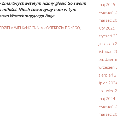
e Zmartwychwstałym idźmy głosić Go swoim
maj 2025
go miłości. Niech towarzyszy nam w tym
kwiecień 
ństwo Wszechmogącego Boga.
marzec 2
IEDZIELA WIELKANOCNA
,
MIŁOSIERDZIA BOŻEGO
,
luty 2025
styczeń 2
grudzień 
listopad 
październ
wrzesień 
sierpień 
lipiec 202
czerwiec 
maj 2024
kwiecień 
marzec 2