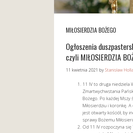
MIŁOSIERDZIA BOŻEGO
Ogłoszenia duszpaster
czyli MIŁOSIERDZIA B
11 kwietnia 2021
by
Stanisław Holl
11 IV to druga niedziela
Zmartwychwstania Pański
Bożego. Po każdej Mszy 
Miłosierdziu i koronkę. 
jest otwarty kościół, by 
sprawy Bożemu Miłosierd
Od 11 IV rozpoczyna się 