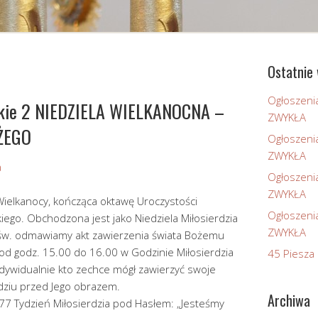
Ostatnie 
Ogłoszeni
skie 2 NIEDZIELA WIELKANOCNA –
ZWYKŁA
OŻEGO
Ogłoszeni
ZWYKŁA
a
Ogłoszeni
ZWYKŁA
 Wielkanocy, kończąca oktawę Uroczystości
Ogłoszeni
ego. Obchodzona jest jako Niedziela Miłosierdzia
ZWYKŁA
św. odmawiamy akt zawierzenia świata Bożemu
A od godz. 15.00 do 16.00 w Godzinie Miłosierdzia
45 Piesza 
indywidualnie kto zechce mógł zawierzyć swoje
ziu przed Jego obrazem.
Archiwa
77 Tydzień Miłosierdzia pod Hasłem: „Jesteśmy