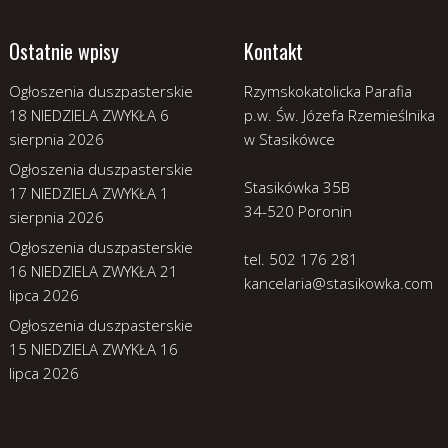
Ostatnie wpisy
Kontakt
Ogłoszenia duszpasterskie
Rzymskokatolicka Parafia
18 NIEDZIELA ZWYKŁA
6
p.w. Św. Józefa Rzemieślnika
sierpnia 2026
w Stasikówce
Ogłoszenia duszpasterskie
Stasikówka 35B
17 NIEDZIELA ZWYKŁA
1
34-520 Poronin
sierpnia 2026
Ogłoszenia duszpasterskie
tel. 502 176 281
16 NIEDZIELA ZWYKŁA
21
kancelaria@stasikowka.com
lipca 2026
Ogłoszenia duszpasterskie
15 NIEDZIELA ZWYKŁA
16
lipca 2026