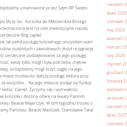
.
sierpień 
 będziemy ustanowione przez Sejm RP Święto
lipiec 202
ca po Mszy św. Koronka do Miłosierdzia Bożego.
czerwiec 
 przeznaczona jest na cele inwestycyjne naszej
maj 2026
m serdeczne Bóg zapłać.
kwiecień 
iele lat pełnił posługę kościelnego wszystkim wam
marzec 2
odów osobistych i zawodowych złożył rezygnację
azić serdeczne podziękowanie za jego posługę,
luty 2026
ość, kiedy tylko mógł i była potrzeba, chętnie
styczeń 2
ję, że będziemy mogli liczyć ciągle na jego
grudzień 
 miarę możliwości dalszą posługę lektora przy
listopad 
 za wszystko. Na Jego miejsce podjął się funkcji
lektor, Daniel. Życzymy siły i wytrwałości.
październ
e kościoła i złożoną ofiarę na kwiaty Paniom:
wrzesień 
skiej i Beacie Majerczyk. W tym tygodniu troskę o
sierpień 
zamy Państwu: Beacie Maciczek, Stanisławie Tatar
lipiec 202
czerwiec 