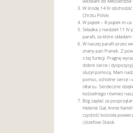
wezwani do Miłosierdzia”
W środę 14 IV obchodzić
Chrztu Polski.
W piątek – III piątek m-
Składka z niedzieli 11 IV
parafii, za które składa
W naszej parafii przez w
znany pan Franek. Z pow
z tej funkcji. Pragnę wyr
dobre serce i dyspozycyjn
służył pomocą. Mam nadzie
pomoc, ochotne serce i w
ołtarzu. Serdeczne dzięki
kościelnego również nasz 
Bóg zapłać za posprzątani
Helenie Gał, Annie Kamiń
czystość kościoła powier
i Józefowi Stasik.