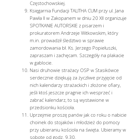
Częstochowskiej.
Księgarnia Fundacji TALITHA CUM przy ul. Jana
Pawła II w Zakopanem w dniu 20 XII organizuje
SPOTKANIE AUTORSKIE z pisarzem i
prokuratorem Andrzeje Witkowskim, który
m.in. prowadził śledztwo w sprawie
zamordowania bł. Ks. Jerzego Popiełuszki,
zapraszam i zachęcam. Szczegóły na plakacie
w gablocie.
Nasi druhowie strażacy OSP w Stasikówce
serdecznie dziękują za życzliwe przyjęcie od
nich kalendarzy strażackich i złożone ofiary,
jeśli ktoś jeszcze pragnie ich wesprzeć i
zabrać kalendarz, to są wystawione w
przedsionku kościoła.
Uprzejmie proszę panów jak co roku o nabicie
choinek do stojaków i młodzież do pomocy
przy ubieraniu kościoła na święta. Ubieramy w
sobotę od godz. 9.30.