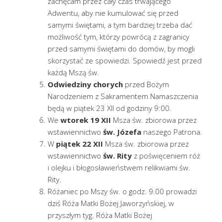
zachęcam przez cały czas trwającego
Adwentu, aby nie kumulować się przed
samymi świętami, a tym bardziej trzeba dać
możliwość tym, którzy powrócą z zagranicy
przed samymi świętami do domów, by mogli
skorzystać ze spowiedzi. Spowiedź jest przed
każdą Mszą św.
Odwiedziny chorych
przed Bożym
Narodzeniem z Sakramentem Namaszczenia
będą w piątek 23 XII od godziny 9:00.
We
wtorek 19
XII
Msza św. zbiorowa przez
wstawiennictwo
św. Józefa
naszego Patrona.
W
piątek 22
XII
Msza św. zbiorowa przez
wstawiennictwo
św. Rity
z poświęceniem róż
i olejku i błogosławieństwem relikwiami św.
Rity.
Różaniec po Mszy św. o godz. 9.00 prowadzi
dziś Róża Matki Bożej Jaworzyńskiej, w
przyszłym tyg. Róża Matki Bożej