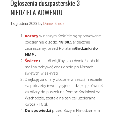
Ogłoszenia duszpasterskie 3
NIEDZIELA ADWENTU
18 grudnia 2023
by
Daniel Smok
Roraty
w naszym Kościele są sprawowane
codziennie o godz.
18:00.
Serdecznie
zapraszamy, przed Roratami
Godzinki do
NMP .
Świece
na stół wigilijny, jak również opłatki
można nabywać codziennie po Mszach
świętych w zakrystii.
Dziękuję za ofiary złożone w zeszłą niedziele
na potrzeby inwestycyjne … dziękuję również
za ofiary do puszek na Pomoc Kociołowi na
Wschodzie, została na ten cel uzbierana
kwota 716 zł.
Do spowiedzi
przed Bożym Narodzeniem