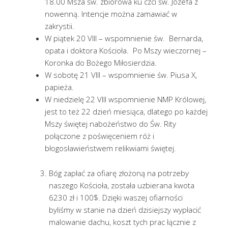
18.00 Msza św. zbiorowa ku czci św. Józefa z
nowenną. Intencje można zamawiać w
zakrystii.
W piątek 20 VIII – wspomnienie św. Bernarda,
opata i doktora Kościoła. Po Mszy wieczornej –
Koronka do Bożego Miłosierdzia.
W sobotę 21 VIII – wspomnienie św. Piusa X,
papieża.
W niedzielę 22 VIII wspomnienie NMP Królowej,
jest to też 22 dzień miesiąca, dlatego po każdej
Mszy świętej nabożeństwo do Św. Rity
połączone z poświęceniem róż i
błogosławieństwem relikwiami świętej.
Bóg zapłać za ofiarę złożoną na potrzeby
naszego Kościoła, została uzbierana kwota
6230 zł i 100$. Dzięki waszej ofiarności
byliśmy w stanie na dzień dzisiejszy wypłacić
malowanie dachu, koszt tych prac łącznie z