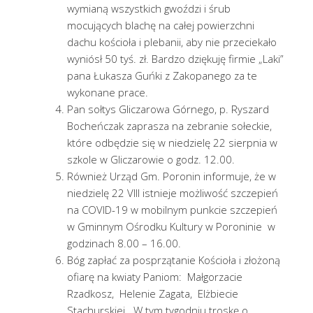
wymianą wszystkich gwoździ i śrub
mocujących blachę na całej powierzchni
dachu kościoła i plebanii, aby nie przeciekało
wyniósł 50 tyś. zł. Bardzo dziękuję firmie „Laki”
pana Łukasza Guńki z Zakopanego za te
wykonane prace.
Pan sołtys Gliczarowa Górnego, p. Ryszard
Bocheńczak zaprasza na zebranie sołeckie,
które odbędzie się w niedzielę 22 sierpnia w
szkole w Gliczarowie o godz. 12.00.
Również Urząd Gm. Poronin informuje, że w
niedzielę 22 VIII istnieje możliwość szczepień
na COVID-19 w mobilnym punkcie szczepień
w Gminnym Ośrodku Kultury w Poroninie w
godzinach 8.00 – 16.00.
Bóg zapłać za posprzątanie Kościoła i złożoną
ofiarę na kwiaty Paniom: Małgorzacie
Rzadkosz, Helenie Zagata, Elżbiecie
Stachurskiej. W tym tygodniu troskę o