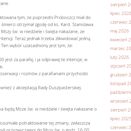
zane.
sierpień 
lipiec 202
yktowana tym, że poprzedni Proboszcz miał do
czerwiec 
śmierci otrzymał zgodę od ks. Kard. Stanisława
maj 2026
 Mszy św. w niedziele i święta nakazane, ze
intencji. Teraz jednak trzeba zlikwidować jedną
kwiecień 
. Ten wybór uzasadniony jest tym, że:
marzec 2
luty 2026
0 jest za parafię, i ja odprawię te intencje, w
styczeń 2
e,
bserwacji i rozmów z parafianami przychodzi
grudzień 
listopad 
również z akceptacją Rady Duszpasterskiej.
październ
wrzesień 
ika będą Msze św. w niedziele i święta nakazane o
sierpień 
lipiec 202
rozumiałe potraktowanie tej zmiany, zwłaszcza
czerwiec 
 byli przyzwyczajeni do Mszy św. o godz. 16.00.