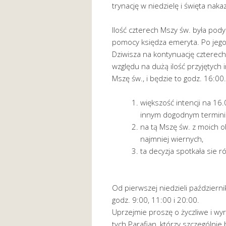
trynację w niedzielę i święta naka
Ilość czterech Mszy św. była pod
pomocy księdza emeryta. Po jego 
Dziwisza na kontynuację czterech
względu na dużą ilość przyjętych 
Mszę św., i będzie to godz. 16:00
większość intencji na 16.0
innym dogodnym termini
na tą Mszę św. z moich o
najmniej wiernych,
ta decyzja spotkała sie 
Od pierwszej niedzieli październ
godz. 9:00, 11:00 i 20:00.
Uprzejmie proszę o życzliwe i wy
tych Parafian, którzy szczególnie