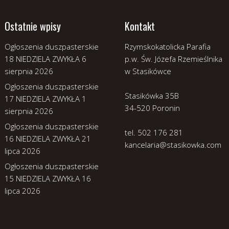
Ostatnie wpisy
Kontakt
Ogłoszenia duszpasterskie
Rzymskokatolicka Parafia
18 NIEDZIELA ZWYKŁA
6
p.w. Św. Józefa Rzemieślnika
sierpnia 2026
w Stasikówce
Ogłoszenia duszpasterskie
Stasikówka 35B
17 NIEDZIELA ZWYKŁA
1
34-520 Poronin
sierpnia 2026
Ogłoszenia duszpasterskie
tel. 502 176 281
16 NIEDZIELA ZWYKŁA
21
kancelaria@stasikowka.com
lipca 2026
Ogłoszenia duszpasterskie
15 NIEDZIELA ZWYKŁA
16
lipca 2026