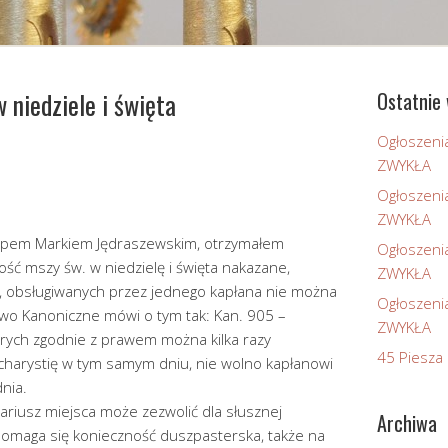
 niedziele i święta
Ostatnie 
Ogłoszeni
ZWYKŁA
Ogłoszeni
ZWYKŁA
upem Markiem Jędraszewskim, otrzymałem
Ogłoszeni
ość mszy św. w niedzielę i święta nakazane,
ZWYKŁA
h, obsługiwanych przez jednego kapłana nie można
Ogłoszeni
wo Kanoniczne mówi o tym tak: Kan. 905 –
ZWYKŁA
órych zgodnie z prawem można kilka razy
45 Piesza 
harystię w tym samym dniu, nie wolno kapłanowi
dnia.
ariusz miejsca może zezwolić dla słusznej
Archiwa
 domaga się konieczność duszpasterska, także na