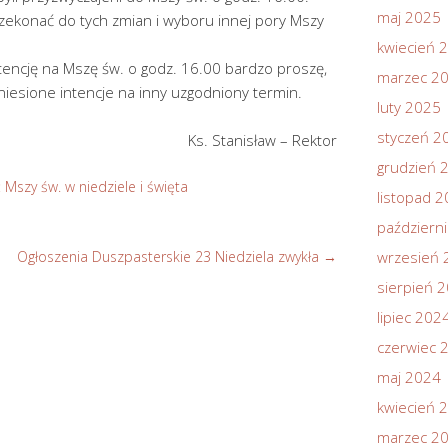
maj 2025
zekonać do tych zmian i wyboru innej pory Mszy
kwiecień 
tencję na Mszę św. o godz. 16.00 bardzo proszę,
marzec 2
eniesione intencje na inny uzgodniony termin.
luty 2025
styczeń 2
Ks. Stanisław – Rektor
grudzień 
ć Mszy św. w niedziele i święta
listopad 
październ
Ogłoszenia Duszpasterskie 23 Niedziela zwykła
→
wrzesień 
sierpień 
lipiec 202
czerwiec 
maj 2024
kwiecień 
marzec 2