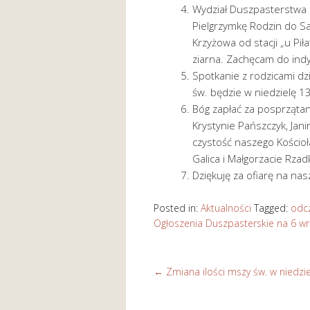
Wydział Duszpasterstwa R
Pielgrzymkę Rodzin do S
Krzyżowa od stacji „u Pi
ziarna. Zachęcam do ind
Spotkanie z rodzicami dzie
św. będzie w niedzielę 13
Bóg zapłać za posprzątani
Krystynie Pańszczyk, Jani
czystość naszego Kościoł
Galica i Małgorzacie Rzad
Dziękuję za ofiarę na na
Posted in:
Aktualności
Tagged:
odcz
Ogłoszenia Duszpasterskie na 6 w
←
Zmiana ilości mszy św. w niedzie