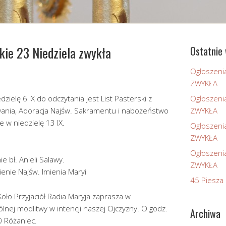
kie 23 Niedziela zwykła
Ostatnie 
Ogłoszeni
ZWYKŁA
dzielę 6 IX do odczytania jest List Pasterski z
Ogłoszeni
wania, Adoracja Najśw. Sakramentu i nabożeństwo
ZWYKŁA
e w niedzielę 13 IX.
Ogłoszeni
ZWYKŁA
Ogłoszeni
 bł. Anieli Salawy.
ZWYKŁA
enie Najśw. Imienia Maryi
45 Piesza 
Koło Przyjaciół Radia Maryja zaprasza w
lnej modlitwy w intencji naszej Ojczyzny. O godz.
Archiwa
0 Różaniec.