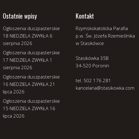
Ostatnie wpisy
Kontakt
Ogłoszenia duszpasterskie
Rzymskokatolicka Parafia
18 NIEDZIELA ZWYKŁA
6
p.w. Św. Józefa Rzemieślnika
sierpnia 2026
w Stasikówce
Ogłoszenia duszpasterskie
Stasikówka 35B
17 NIEDZIELA ZWYKŁA
1
34-520 Poronin
sierpnia 2026
Ogłoszenia duszpasterskie
tel. 502 176 281
16 NIEDZIELA ZWYKŁA
21
kancelaria@stasikowka.com
lipca 2026
Ogłoszenia duszpasterskie
15 NIEDZIELA ZWYKŁA
16
lipca 2026