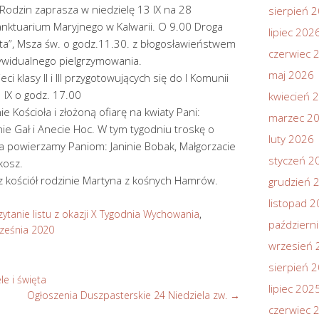
odzin zaprasza w niedzielę 13 IX na 28
sierpień 
anktuarium Maryjnego w Kalwarii. O 9.00 Droga
lipiec 202
łata”, Msza św. o godz.11.30. z błogosławieństwem
czerwiec 
ywidualnego pielgrzymowania.
maj 2026
ci klasy II i III przygotowujących się do I Komunii
 IX o godz. 17.00
kwiecień 
e Kościoła i złożoną ofiarę na kwiaty Pani:
marzec 2
nie Gał i Anecie Hoc. W tym tygodniu troskę o
luty 2026
a powierzamy Paniom: Janinie Bobak, Małgorzacie
styczeń 2
kosz.
sz kościół rodzinie Martyna z kośnych Hamrów.
grudzień 
listopad 
ytanie listu z okazji X Tygodnia Wychowania
,
październ
rześnia 2020
wrzesień 
sierpień 
le i święta
lipiec 202
Ogłoszenia Duszpasterskie 24 Niedziela zw.
→
czerwiec 