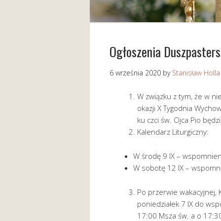
Ogłoszenia Duszpasters
6 września 2020
by
Stanisław Holla
W związku z tym, że w nie
okazji X Tygodnia Wycho
ku czci św. Ojca Pio będzi
Kalendarz Liturgiczny:
W środę 9 IX – wspomnienie
W sobotę 12 IX – wspomni
Po przerwie wakacyjnej, 
poniedziałek 7 IX do wspó
17:00 Msza św. a o 17:3