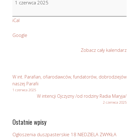
1 czerwca 2025
Galica
w
iCal
22
r.
Google
śm.
Zobacz cały kalendarz
W int. Parafian, ofiarodawców, fundatorów, dobrodziejów
naszej Parafii
1 czerwca 2025
W intencji Ojczyzny /od rodziny Radia Maryja/
2 czerwca 2025
Ostatnie wpisy
Ogłoszenia duszpasterskie 18 NIEDZIELA ZWYKŁA