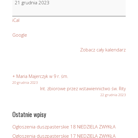
21 grudnia 2023
i
Anna
iCal
Pawlikowscy
Google
Zobacz cały kalendarz
+ Maria Majerczyk w 9 r. śm.
20 grudnia 2023
Int. zbiorowe przez wstawiennictwo św. Rity
22 grudnia 2023
Ostatnie wpisy
Ogłoszenia duszpasterskie 18 NIEDZIELA ZWYKŁA
Ogłoszenia duszpasterskie 17 NIEDZIELA ZWYKŁA