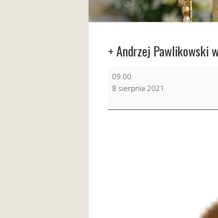
+ Andrzej Pawlikowski w
+
09:00
Andrzej
8 sierpnia 2021
Pawlikowski
w
6
r.
śm.