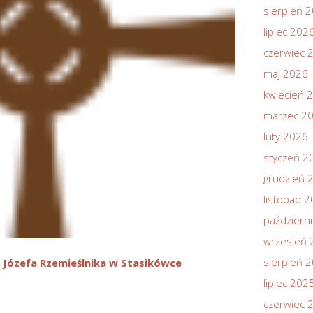
sierpień 
lipiec 202
czerwiec 
maj 2026
kwiecień 
marzec 2
luty 2026
styczeń 2
grudzień 
listopad 
październ
wrzesień 
sierpień 
 Józefa Rzemieślnika w Stasikówce
lipiec 202
czerwiec 