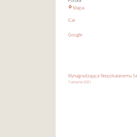
Polska
Kościół
Mapa
pod
iCal
wezwaniem
Św.
Google
Józefa
Rzemieślnika
w
Stasikówce
Wynagradzająca Niepokalanemu Se
7 sierpnia 2021