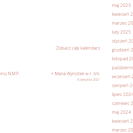
maj 2025
kwiecień 
marzec 2
luty 2025
styczeń 2
Zobacz cały kalendarz
grudzień 
listopad 
październ
rcu N.M.P.
+ Maria Wyrostek w r. śm.
wrzesień 
8 sierpnia 2021
sierpień 
lipiec 202
czerwiec 
maj 2024
kwiecień 
marzec 2