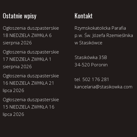
Ostatnie wpisy
Kontakt
Ogłoszenia duszpasterskie
Rzymskokatolicka Parafia
18 NIEDZIELA ZWYKŁA
6
p.w. Św. Józefa Rzemieślnika
sierpnia 2026
w Stasikówce
Ogłoszenia duszpasterskie
Stasikówka 35B
17 NIEDZIELA ZWYKŁA
1
34-520 Poronin
sierpnia 2026
Ogłoszenia duszpasterskie
tel. 502 176 281
16 NIEDZIELA ZWYKŁA
21
kancelaria@stasikowka.com
lipca 2026
Ogłoszenia duszpasterskie
15 NIEDZIELA ZWYKŁA
16
lipca 2026