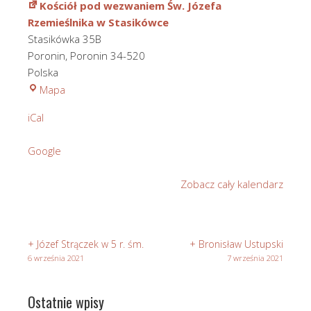
Kościół pod wezwaniem Św. Józefa
Rzemieślnika w Stasikówce
Stasikówka 35B
Poronin
,
Poronin
34-520
Polska
Kościół
Mapa
pod
iCal
wezwaniem
Św.
Google
Józefa
Rzemieślnika
Zobacz cały kalendarz
w
Stasikówce
+ Józef Strączek w 5 r. śm.
+ Bronisław Ustupski
6 września 2021
7 września 2021
Ostatnie wpisy