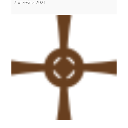
7 września 2021
Rzadkosz
w
28
r.
śm.