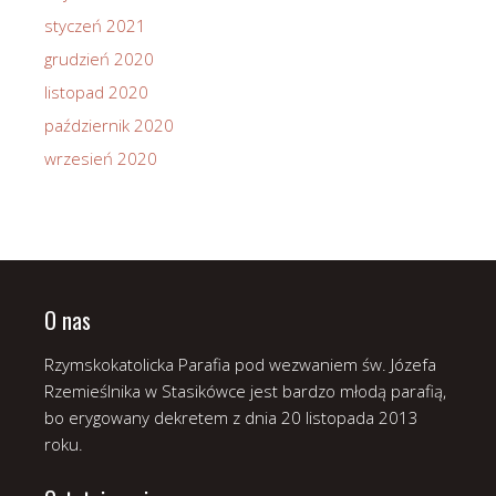
styczeń 2021
grudzień 2020
listopad 2020
październik 2020
wrzesień 2020
O nas
Rzymskokatolicka Parafia pod wezwaniem św. Józefa
Rzemieślnika w Stasikówce jest bardzo młodą parafią,
bo erygowany dekretem z dnia 20 listopada 2013
roku.