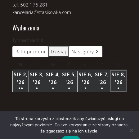
tel. 502 176 281
kancelaria@stasikowka.com
Wydarzenia
Tydzień z sie 2nd
Poprzedni
Dzisiaj
Następny
N
niedziela
P
poniedziałek
W
wtorek
Ś
środa
C
czwartek
P
piątek
S
sobota
SIE 2,
SIE 3,
SIE 4,
SIE 5,
SIE 6,
SIE 7,
SIE 8,
'26
2
'26
3
'26
4
'26
5
'26
6
'26
7
'26
8
●●
●
●
●
●
●
●
SIERPNIA
SIERPNIA
SIERPNIA
SIERPNIA
SIERPNIA
SIERPNIA
SIERP
(3
(1
(1
(1
(1
(1
(1
2026
2026
2026
2026
2026
2026
2026
WYDARZENIA)
WYDARZENIE)
WYDARZENIE)
WYDARZENIE)
WYDARZENIE)
WYDARZENIE)
WYDARZ
Ta strona korzysta z ciasteczek aby świadczyć usługi na
najwyższym poziomie. Dalsze korzystanie ze strony oznacza,
Copyright © 2026 Parafia Stasikówka.
że zgadzasz się na ich użycie.
Church
WordPress Theme by themehall.com