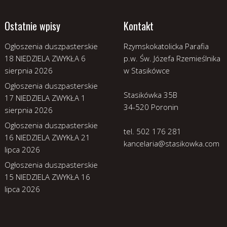
Ostatnie wpisy
Kontakt
Ogłoszenia duszpasterskie
Rzymskokatolicka Parafia
18 NIEDZIELA ZWYKŁA
6
p.w. Św. Józefa Rzemieślnika
sierpnia 2026
w Stasikówce
Ogłoszenia duszpasterskie
Stasikówka 35B
17 NIEDZIELA ZWYKŁA
1
34-520 Poronin
sierpnia 2026
Ogłoszenia duszpasterskie
tel. 502 176 281
16 NIEDZIELA ZWYKŁA
21
kancelaria@stasikowka.com
lipca 2026
Ogłoszenia duszpasterskie
15 NIEDZIELA ZWYKŁA
16
lipca 2026