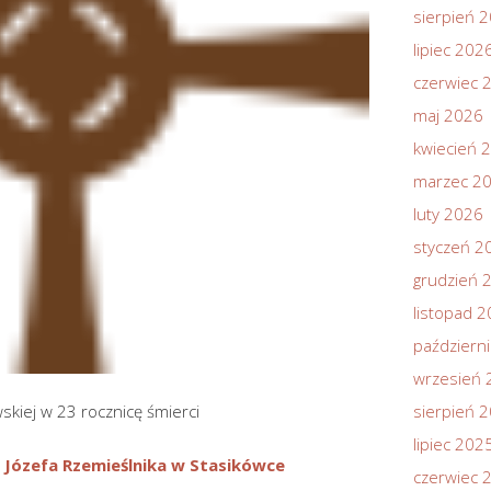
sierpień 
lipiec 202
czerwiec 
maj 2026
kwiecień 
marzec 2
luty 2026
styczeń 2
grudzień 
listopad 
październ
wrzesień 
skiej w 23 rocznicę śmierci
sierpień 
lipiec 202
 Józefa Rzemieślnika w Stasikówce
czerwiec 