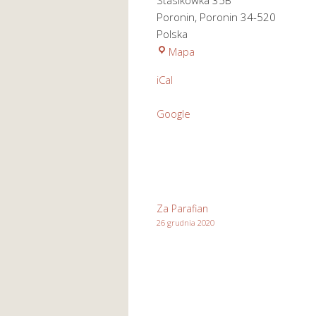
Stasikówka 35B
Poronin
,
Poronin
34-520
Polska
Kościół
Mapa
pod
iCal
wezwaniem
Św.
Google
Józefa
Rzemieślnika
w
Stasikówce
Za Parafian
26 grudnia 2020