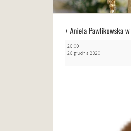
+ Aniela Pawlikowska w 
+
20:00
Aniela
26 grudnia 2020
Pawlikowska
w
23
r.
śm.