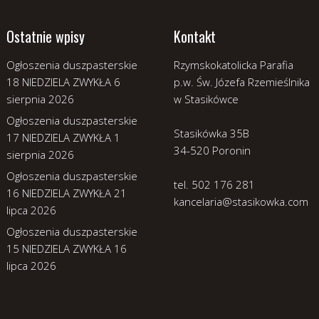
Ostatnie wpisy
Kontakt
Ogłoszenia duszpasterskie
Rzymskokatolicka Parafia
18 NIEDZIELA ZWYKŁA
6
p.w. Św. Józefa Rzemieślnika
sierpnia 2026
w Stasikówce
Ogłoszenia duszpasterskie
Stasikówka 35B
17 NIEDZIELA ZWYKŁA
1
34-520 Poronin
sierpnia 2026
Ogłoszenia duszpasterskie
tel. 502 176 281
16 NIEDZIELA ZWYKŁA
21
kancelaria@stasikowka.com
lipca 2026
Ogłoszenia duszpasterskie
15 NIEDZIELA ZWYKŁA
16
lipca 2026