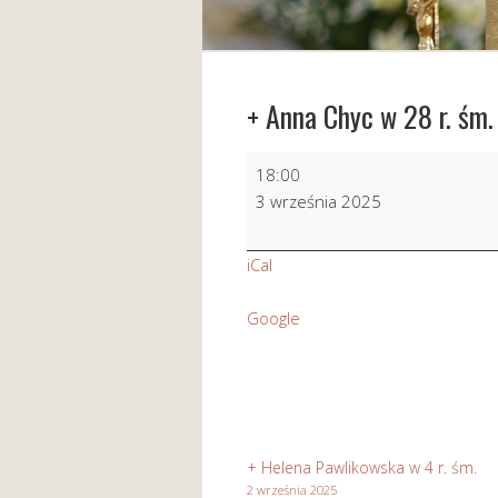
+ Anna Chyc w 28 r. śm.
+
18:00
Anna
3 września 2025
Chyc
w
iCal
28
r.
Google
śm.
+ Helena Pawlikowska w 4 r. śm.
2 września 2025