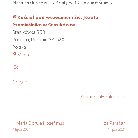
Msza za duszę Anny Kalaty w 30 rocznicę śmierci
Kościół pod wezwaniem Św. Józefa
Rzemieślnika w Stasikówce
Stasikówka 35B
Poronin
,
Poronin
34-520
Polska
Kościół
Mapa
pod
iCal
wezwaniem
Św.
Google
Józefa
Rzemieślnika
Zobacz cały kalendarz
w
Stasikówce
+ Maria Dorula i Józef mąż
za Parafian
4 lipca 2021
4 lipca 2021