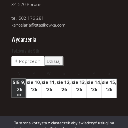
34-520 Poronin
tel. 502 176 281
kancelaria@stasikowka.com
Wydarzenia
Tydzień z sie 9th
Poprzedni
Dzisiaj
N
niedziela
P
poniedziałek
W
wtorek
Ś
środa
C
czwartek
P
piątek
S
sobota
SIE 9,
sie 10,
sie 11,
sie 12,
sie 13,
sie 14,
sie 15,
'26
9
'26
10
'26
11
'26
12
'26
13
'26
14
'26
15
●●
SIERPNIA
sierpnia
sierpnia
sierpnia
sierpnia
sierpnia
sierpn
(3
2026
2026
2026
2026
2026
2026
2026
WYDARZENIA)
Ta strona korzysta z ciasteczek aby świadczyć usługi na