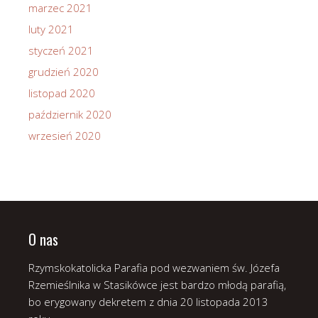
marzec 2021
luty 2021
styczeń 2021
grudzień 2020
listopad 2020
październik 2020
wrzesień 2020
O nas
Rzymskokatolicka Parafia pod wezwaniem św. Józefa
Rzemieślnika w Stasikówce jest bardzo młodą parafią,
bo erygowany dekretem z dnia 20 listopada 2013