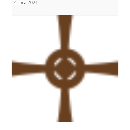
4 lipca 2021
Kalata
w
30
r.
śm.