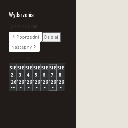
Wydarzenia
Tydzień z sie 2nd
Poprzedni
Dzisiaj
Następny
N
niedziela
P
poniedziałek
W
wtorek
Ś
środa
C
czwartek
P
piątek
S
sobota
SIE
SIE
SIE
SIE
SIE
SIE
SIE
2,
3,
4,
5,
6,
7,
8,
'26
2
'26
3
'26
4
'26
5
'26
6
'26
7
'26
8
●●
●
●
●
●
●
●
SIERPNIA
SIERPNIA
SIERPNIA
SIERPNIA
SIERPNIA
SIERPNIA
SIERPNIA
(3
(1
(1
(1
(1
(1
(1
2026
2026
2026
2026
2026
2026
2026
WYDARZENIA)
WYDARZENIE)
WYDARZENIE)
WYDARZENIE)
WYDARZENIE)
WYDARZENIE)
WYDARZENIE)