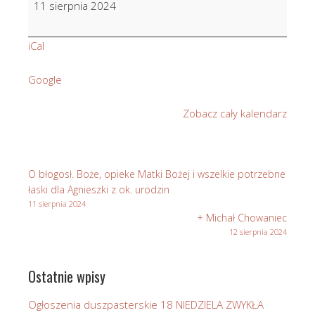
11 sierpnia 2024
Pawlikowska
w
iCal
10
r.
Google
śm.
Zobacz cały kalendarz
O błogosł. Boże, opieke Matki Bożej i wszelkie potrzebne
łaski dla Agnieszki z ok. urodzin
11 sierpnia 2024
+ Michał Chowaniec
12 sierpnia 2024
Ostatnie wpisy
Ogłoszenia duszpasterskie 18 NIEDZIELA ZWYKŁA