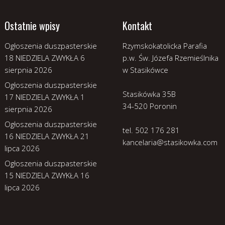
Ostatnie wpisy
Kontakt
Ogłoszenia duszpasterskie
Rzymskokatolicka Parafia
18 NIEDZIELA ZWYKŁA
6
p.w. Św. Józefa Rzemieślnika
sierpnia 2026
w Stasikówce
Ogłoszenia duszpasterskie
Stasikówka 35B
17 NIEDZIELA ZWYKŁA
1
34-520 Poronin
sierpnia 2026
Ogłoszenia duszpasterskie
tel. 502 176 281
16 NIEDZIELA ZWYKŁA
21
kancelaria@stasikowka.com
lipca 2026
Ogłoszenia duszpasterskie
15 NIEDZIELA ZWYKŁA
16
lipca 2026