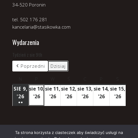
34-520 Poronin
tel. 502 176 281
kancelaria@stasikowka.com
Wydarzenia
Tydzień z sie 9th
Poprzedni
Dzisiaj
N
niedziela
P
poniedziałek
W
wtorek
Ś
środa
C
czwartek
P
piątek
S
sobota
SIE 9,
sie 10,
sie 11,
sie 12,
sie 13,
sie 14,
sie 15,
'26
9
'26
10
'26
11
'26
12
'26
13
'26
14
'26
15
●●
SIERPNIA
sierpnia
sierpnia
sierpnia
sierpnia
sierpnia
sierpn
(3
2026
2026
2026
2026
2026
2026
2026
WYDARZENIA)
Ta strona korzysta z ciasteczek aby świadczyć usługi na