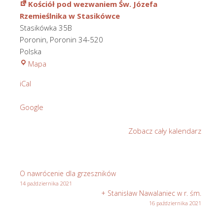
Kościół pod wezwaniem Św. Józefa
Rzemieślnika w Stasikówce
Stasikówka 35B
Poronin
,
Poronin
34-520
Polska
Kościół
Mapa
pod
iCal
wezwaniem
Św.
Google
Józefa
Rzemieślnika
Zobacz cały kalendarz
w
Stasikówce
O nawrócenie dla grzeszników
14 października 2021
+ Stanisław Nawalaniec w r. śm.
16 października 2021