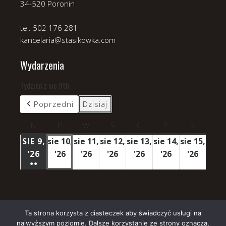
34-520 Poronin
tel. 502 176 281
kancelaria@stasikowka.com
Wydarzenia
Tydzień z sie 9th
Poprzedni
Dzisiaj
N
niedziela
P
poniedziałek
W
wtorek
Ś
środa
C
czwartek
P
piątek
S
sobota
SIE 9,
sie 10,
sie 11,
sie 12,
sie 13,
sie 14,
sie 15,
'26
9
'26
10
'26
11
'26
12
'26
13
'26
14
'26
15
●●
SIERPNIA
sierpnia
sierpnia
sierpnia
sierpnia
sierpnia
sierpn
(3
2026
2026
2026
2026
2026
2026
2026
WYDARZENIA)
Ta strona korzysta z ciasteczek aby świadczyć usługi na
najwyższym poziomie. Dalsze korzystanie ze strony oznacza,