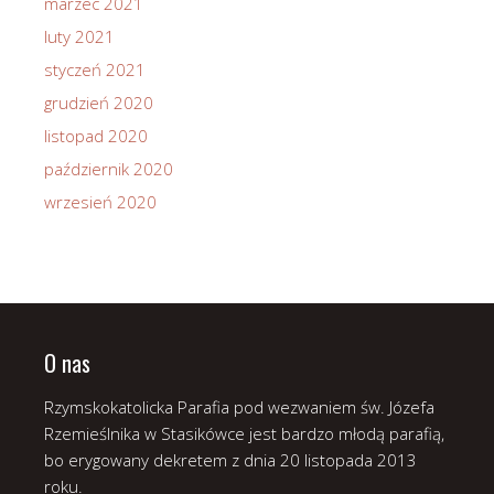
marzec 2021
luty 2021
styczeń 2021
grudzień 2020
listopad 2020
październik 2020
wrzesień 2020
O nas
Rzymskokatolicka Parafia pod wezwaniem św. Józefa
Rzemieślnika w Stasikówce jest bardzo młodą parafią,
bo erygowany dekretem z dnia 20 listopada 2013
roku.