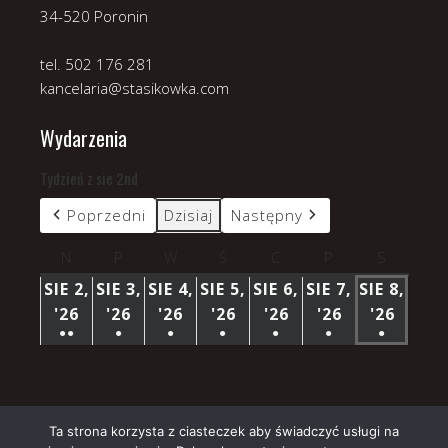
34-520 Poronin
tel. 502 176 281
kancelaria@stasikowka.com
Wydarzenia
Tydzień z sie 2nd
Poprzedni
Dzisiaj
Następny
N
niedziela
P
poniedziałek
W
wtorek
Ś
środa
C
czwartek
P
piątek
S
sobota
SIE 2,
SIE 3,
SIE 4,
SIE 5,
SIE 6,
SIE 7,
SIE 8,
'26
2
'26
3
'26
4
'26
5
'26
6
'26
7
'26
8
●●
●
●
●
●
●
●
SIERPNIA
SIERPNIA
SIERPNIA
SIERPNIA
SIERPNIA
SIERPNIA
SIERP
(3
(1
(1
(1
(1
(1
(1
2026
2026
2026
2026
2026
2026
2026
WYDARZENIA)
WYDARZENIE)
WYDARZENIE)
WYDARZENIE)
WYDARZENIE)
WYDARZENIE)
WYDARZ
Ta strona korzysta z ciasteczek aby świadczyć usługi na