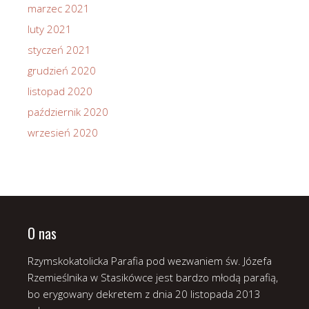
marzec 2021
luty 2021
styczeń 2021
grudzień 2020
listopad 2020
październik 2020
wrzesień 2020
O nas
Rzymskokatolicka Parafia pod wezwaniem św. Józefa
Rzemieślnika w Stasikówce jest bardzo młodą parafią,
bo erygowany dekretem z dnia 20 listopada 2013