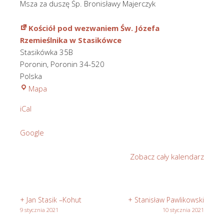
Msza za duszę Śp. Bronisławy Majerczyk
Kościół pod wezwaniem Św. Józefa
Rzemieślnika w Stasikówce
Stasikówka 35B
Poronin
,
Poronin
34-520
Polska
Kościół
Mapa
pod
iCal
wezwaniem
Św.
Google
Józefa
Rzemieślnika
Zobacz cały kalendarz
w
Stasikówce
+ Jan Stasik –Kohut
+ Stanisław Pawlikowski
9 stycznia 2021
10 stycznia 2021