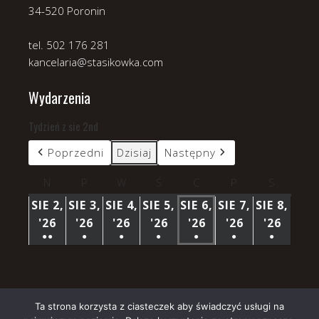
34-520 Poronin
tel. 502 176 281
kancelaria@stasikowka.com
Wydarzenia
Tydzień z sie 2nd
Poprzedni
Dzisiaj
Następny
N
niedziela
P
poniedziałek
W
wtorek
Ś
środa
C
czwartek
P
piątek
S
sobota
SIE 2,
SIE 3,
SIE 4,
SIE 5,
SIE 6,
SIE 7,
SIE 8,
'26
2
'26
3
'26
4
'26
5
'26
6
'26
7
'26
8
●●
●
●
●
●
●
●
SIERPNIA
SIERPNIA
SIERPNIA
SIERPNIA
SIERPNIA
SIERPNIA
SIERP
(3
(1
(1
(1
(1
(1
(1
2026
2026
2026
2026
2026
2026
2026
WYDARZENIA)
WYDARZENIE)
WYDARZENIE)
WYDARZENIE)
WYDARZENIE)
WYDARZENIE)
WYDARZ
Ta strona korzysta z ciasteczek aby świadczyć usługi na