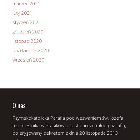
marzec 2021
luty 2021
styczeń 2021
grudzień 2020
listopad 2020
październik 2020
wrzesień 2020
O nas
Rzymskokatolicka Parafia pod wezwaniem św. Józefa
Rzemieślnika w Stasikówce jest bardzo młodą parafią,
bo erygowany dekretem z dnia 20 listopada 2013