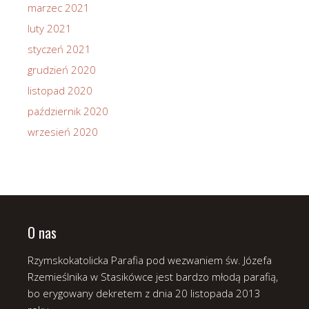
marzec 2021
luty 2021
styczeń 2021
grudzień 2020
listopad 2020
październik 2020
wrzesień 2020
O nas
Rzymskokatolicka Parafia pod wezwaniem św. Józefa
Rzemieślnika w Stasikówce jest bardzo młodą parafią,
bo erygowany dekretem z dnia 20 listopada 2013