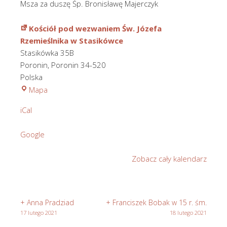
Msza za duszę Śp. Bronisławę Majerczyk
Kościół pod wezwaniem Św. Józefa
Rzemieślnika w Stasikówce
Stasikówka 35B
Poronin
,
Poronin
34-520
Polska
Kościół
Mapa
pod
iCal
wezwaniem
Św.
Google
Józefa
Rzemieślnika
Zobacz cały kalendarz
w
Stasikówce
+ Anna Pradziad
+ Franciszek Bobak w 15 r. śm.
17 lutego 2021
18 lutego 2021