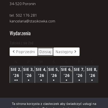
34-520 Poronin
tel. 502 176 281
kancelaria@stasikowka.com
Wydarzenia
Tydzień z sie 2nd
Poprzedni
Dzisiaj
Następny
N
niedziela
P
poniedziałek
W
wtorek
Ś
środa
C
czwartek
P
piątek
S
sobota
SIE 2,
SIE 3,
SIE 4,
SIE 5,
SIE 6,
SIE 7,
SIE 8,
'26
2
'26
3
'26
4
'26
5
'26
6
'26
7
'26
8
●●
●
●
●
●
●
●
SIERPNIA
SIERPNIA
SIERPNIA
SIERPNIA
SIERPNIA
SIERPNIA
SIERP
(3
(1
(1
(1
(1
(1
(1
2026
2026
2026
2026
2026
2026
2026
WYDARZENIA)
WYDARZENIE)
WYDARZENIE)
WYDARZENIE)
WYDARZENIE)
WYDARZENIE)
WYDARZ
Ta strona korzysta z ciasteczek aby świadczyć usługi na