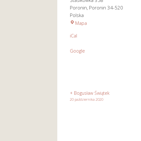
Stasikówka 35B
Poronin
,
Poronin
34-520
Polska
Kościół
Mapa
pod
iCal
wezwaniem
Św.
Google
Józefa
Rzemieślnika
w
Stasikówce
+ Bogusław Świątek
20 października 2020