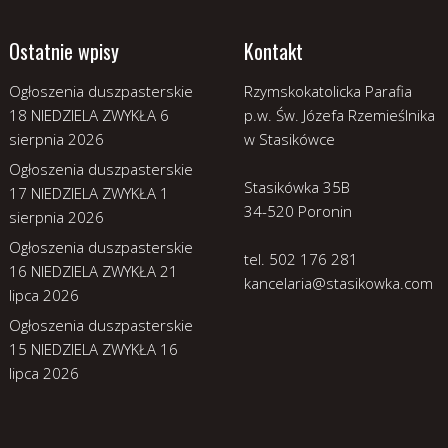
Ostatnie wpisy
Kontakt
Ogłoszenia duszpasterskie
Rzymskokatolicka Parafia
18 NIEDZIELA ZWYKŁA
6
p.w. Św. Józefa Rzemieślnika
sierpnia 2026
w Stasikówce
Ogłoszenia duszpasterskie
Stasikówka 35B
17 NIEDZIELA ZWYKŁA
1
34-520 Poronin
sierpnia 2026
Ogłoszenia duszpasterskie
tel. 502 176 281
16 NIEDZIELA ZWYKŁA
21
kancelaria@stasikowka.com
lipca 2026
Ogłoszenia duszpasterskie
15 NIEDZIELA ZWYKŁA
16
lipca 2026