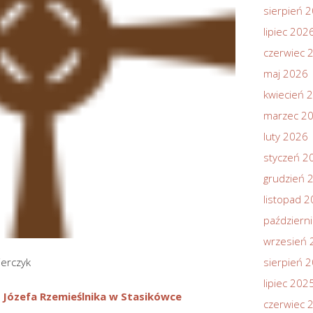
sierpień 
lipiec 202
czerwiec 
maj 2026
kwiecień 
marzec 2
luty 2026
styczeń 2
grudzień 
listopad 
październ
wrzesień 
jerczyk
sierpień 
lipiec 202
 Józefa Rzemieślnika w Stasikówce
czerwiec 